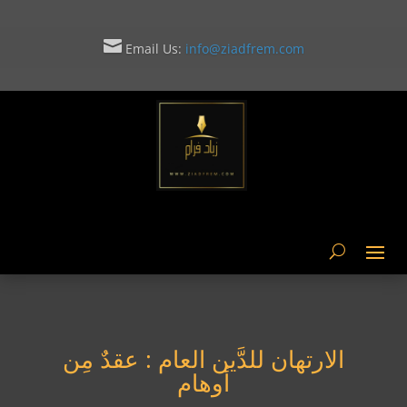

Email Us:
info@ziadfrem.com

الارتهان للدَّين العام : عقدٌ مِن
أوهام