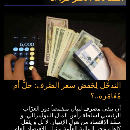
التدخُّل لِخَفض سعر الصَّرف: حلٌّ أم
مُغَامَرة..؟
أن يبقى مصرف لبنان متقمصاً دور العرّاب
الرئيسي لسلطة رأس المال النيوليبرالي، و
منقذ الإقتصاد من هولِ الإنهيار، لا بل و يثقل
كاهله عجز المالية العامة وشلل الإقتصاد العام..