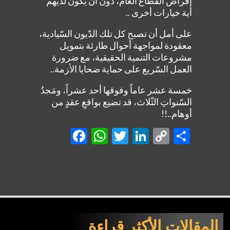
إقراض القطاع العام، دون أن يكون لديهم
أية خيارات أخرى ..
على أمل أن تصبح كل تلك الدّيون السّيادية،
معقودة لمواجهة أحوال طارئة بتمويل
مشروعات التنمية الحقيقية، مع ضرورة
العمل السّريع على حماية ضحايا الأزمة..
خمسة عشر عاماً وفوقها أحد عشراً، ومَجدُ
السّنواتِ الثّلاث، قد تضيع بواقعِ عقدٍ من
أوهام..!!
Facebook
WhatsApp
Twitter
LinkedIn
Copy
Shar
Link
المقالات الأكثر قراءة