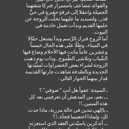
والفوائد تتضاعف باستمرار فتركا شقتهما
الجميلة وانتقلا إلى غرفةٍ حقيرةٍ في حيٍّ
قذر.. ولتسديد ما عليهما تخلَّت الزوجة عن
حلمها القديم وبدأت تعمل خادمة في
البيوت.
أما الزوج فترك الرَّسم وبدأ يشتغل حمَّالا
في الميناء.. وظلّا على هذه الحال خمساً
وعشرين عاماً ماتت فيها الأحلام وضاع فيها
الشّباب وتلاشى الطّموح.. وذات يومٍ ذهبت
الزوجة لشراء بعض الخضراوات لسيّدتها
الجديدة وبالصّدفة شاهدت جارتها القديمة
فدار بينهما الحوار التالي :
ـ السيدة: عفواً هل أنتِ ” صوفي” ؟
ـ ـ نعم، من المدهش أن تعرفيني بعد كل
هذه السنين..!!
ـ ياإلهي تبدين في حالة مزرية، ماذا حدث
لكِ، ولماذا اختفيتما فجأة..!؟
ـ ـ أتذكرين ياسيّدتي العقد الذي استعرته