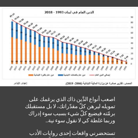
اصعب أنواع الدَّين ذاك الذي يرغمك على
تمويله ليرهن كلّ مقدّراتك، لا بل مستقبلك
برمّته فيضيع كلّ شيء بسبب سوء إدراك
وربما غلطة كي لا نقول سوء نية..
تستحضرني واقعات إحدى روايات الأدب