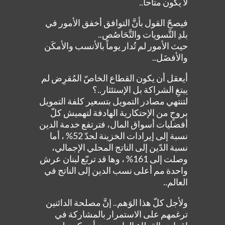
لا يكون متاحاً..
فيصحّ القول بأنَّ التوافق أخفق الأمور في
بلدِ التَّسويات والتَّحَاصُص..
حيث الأمور لم تُدار يوماً بالأنسب والأمكَن
والأفضَل..
أيعقل أن يكون القطاع الخاصّ المُقرِض لم
يبتغِ الشراكة بل الإستئثار..؟
لتنتهي مصادر التمويل بتسعير كلفة التمويل
بروحٍ من الإحتكارية الهادفة لتهميش كلّ
أفضليات أسواق المال، فترتفع خدمة الدين
نسبة إلى إيرادات الخزينة لحدّ 52% ، أما
نسبة الدّين إلى الناتج المحلي الإجمالي،
وصلت إلى 161% ، وها قد تربّع لبنان عرش
واحدة مم أعلى نسب الدين إلى الناتج في
العالم..
ولأجل كلّ هذا الوَهم.. إنَّ مصلحة الدائنين
ترغمهم على الاستمرار بالمشاركة في