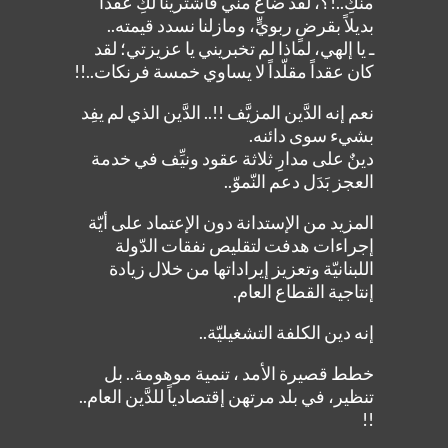
منكِ..!؟، لقد ضاع منّي فاشترينا لكِ عقداً
بديلاً بقرضٍ ربويٍّ، ومازلنا نسدد قيمته..
ـ يا إلهي، لماذا لم تخبريني يا عزيزتي؛ لقد
كان عقداً مقلّداً لا يساوي خمسة فرنكات..!!
نعم إنه الدَّين المزيَّف !!.. الدَّين الذي لم يفِد
بشيء سوى دائنه.
دينٌ على مدارِ ثلاثة عقود ونيِّف في خدمة
العجز بَدَل دعم النّموّ..
المزيد من الإستدانة دون الإعتماد على أيّة
إجراءات هدفت لتقليص نفقات الدّولة
اللبنانيّة وتعزيز إيراداتها من خلال زيادة
إنتاجية القطاع العام.
إنه دين الكلفة التشغيليّة..
خطط قصيرة الأمد ، تنمية موهومة.. بل
تنظير، في بلد مرتهن إقتصادياً للدَّين العام..
!!