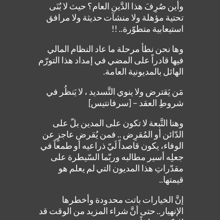
وأين صُرِفَ هذا الدَّين العام؟ حيث لا بُنَى
تحتية مؤهلة ولا منشآت حديثة ولا مرافق
استيعابية متطوّرة.. !!
وها نحن نطأ مرحلة ما عاد النظام المالي
فيها قادراً على المضي في إمداد هذا التورّم
الهائل بالمديونية العامة.
مَن يَقترض ولا ينوي التَّسديد ، لا يَنظُر في
شروطِ العقد – [سرفانتيس]
وهنا التَّبعة لا تكون على المدين بلّ على
الدّائن أو المُقرِض .. فمن يُقرض عاجزٍ عن
الوفاء، يكون قاصداً لَيّ ذراعيه أو طمعاً في
جعلِه أسير مطالبه وربّما السّيطرة على
مقدّراتِ هذا المديون التي لم يعلم هو
قيمتها..
إنَّ الخيارات باتت محدودة وأخطرها
الإنهيار.. حتى أنَّ شراء المزيد من الوقت قد