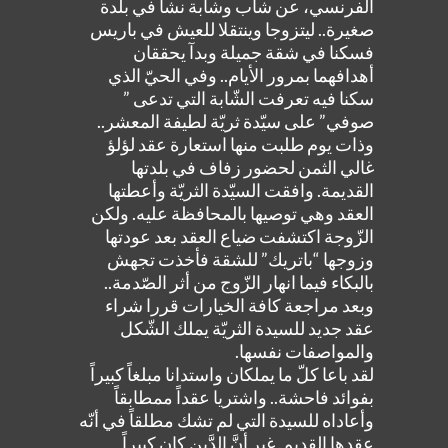
الفرنسي، عن شاب وشابة نشآ في بلدة
صغيرة.. ليتزوجا وينتقلا للعيش في باريس
فسكنا في شقة جميلة وبدآ يحققان
أهدافهما بمرور الأيام.. وفي الحيّ الذي
سكنا فيه تعرفت الشّابة التي تدعى ”
صوفي” على سيّدة ثريّة لطيفة المعشر..
وذات يوم طلبت منها استعارة عقد لؤلؤ
غالي الثمن لحضور زفاف في بلدتها
القديمة. وافقت السيّدة الثريّة وأعطتها
العقد وهي توصيها بالمحافظة عليه. ولكن
الزّوجة اكتشفت ضياع العقد بعد عودتها
وزوجها “باتريك” للشقة فأخذت تجهش
بالبكاء فيما انهار الزّوج من أثر الصّدمة..
وبعد مراجعة كافة الخيارات قررا شراء
عقد جديد للسيدة الثريّة يملك الشّكل
والمواصفات نفسها.
لقد باعا كلّ ما يملكان واستدانا مبلغاً كبيراً
بفوائد فاحشة.. واشتريا عقداً ممطابقاً
وأعاداه للسيدة التي لم تشك مطلقاً في أنّه
عقدها القديم. غير أنَّ الدَّين كان كبيراً