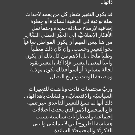
ذاتها..
قد يكون التغيير شعار كل من يعمد لاحداث
نقلة نوعية في الذهنية السائدة أو خطوة
إضافية لإرساء معادلة جديدة وحتماً نقل
الأفكار الإصلاحيَّة إلى الحيِّز العملي الفعَّال.
من هنا ليس المهم أن يكون المواطن ساعياً
نحو التغيير وحسب، وإن كان ذلك مطلباً
وطنياً ملحاً ، بل الأهم من كل ذلك أن يكون
واعياً لمعنى التغيير، فإذا كان التغيير يقود
لحالة مشابهة أو أسوأ فذلك يكون مهذلة
ومضيعة للوقت وتاريخ النضال.
وربَّ مجتمعات قادت وناضلت للتغييرات
السياسيّة والاقتصاديّة، و فشلت بأهدافها، ،
ذلك أنها لم تسعَ للتغيير القاعدي عبر تنمية
قاع المجتمع الأمر الذي يحدث اختلالات
إجتماعية واضطرابات سياسية بسبب
هشاشة الطروح التي لا تتماشى والبنى
الفكريَّة والمجتمعيَّة السائدة.