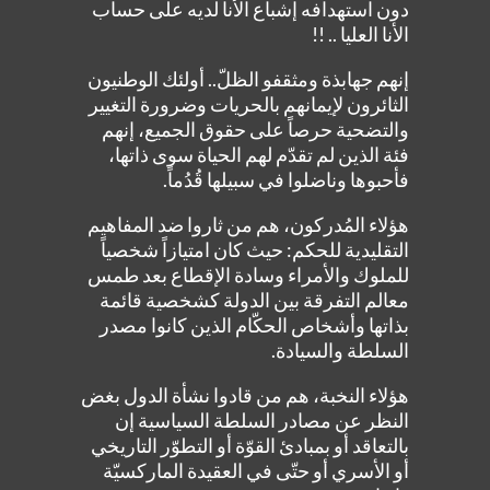
دون استهدافه إشباع الأنا لديه على حساب
الأنا العليا .. !!
إنهم جهابذة ومثقفو الظلّ.. أولئك الوطنيون
الثائرون لإيمانهم بالحريات وضرورة التغيير
والتضحية حرصاً على حقوق الجميع، إنهم
فئة الذين لم تقدّم لهم الحياة سوى ذاتها،
فأحبوها وناضلوا في سبيلها قُدُماً.
هؤلاء المُدركون، هم من ثاروا ضد المفاهيم
التقليدية للحكم: حيث كان امتيازاً شخصياً
للملوك والأمراء وسادة الإقطاع بعد طمس
معالم التفرقة بين الدولة كشخصية قائمة
بذاتها وأشخاص الحكّام الذين كانوا مصدر
السلطة والسيادة.
هؤلاء النخبة، هم من قادوا نشأة الدول بغض
النظر عن مصادر السلطة السياسية إن
بالتعاقد أو بمبادئ القوّة أو التطوّر التاريخي
أو الأسري أو حتّى في العقيدة الماركسيّة