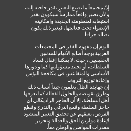
إنَّ مجتمعاً ما يصنع التغيير بقدر حاجته إليه،
و لأن يصير واقعاً ممارساً سيكوون بقدر
استيعابه لمنظومته الجديدة وإمكانيته
الإنضواء تحت فعاليتها، فبغير ذلك يكون
نضاله جزافاً..
اليوم إن مفهوم الفقر في المجتمعات
العربية يوجه أصابع الاتهام للمذنبين
الحقيقيين ، حيث، لا يمكننا إغفال فساد
السلطات، أو تحييد مسؤوليتها كما و دورها
الأساسي والمتقاعس في مكافحة البؤس
وإعادة توزيع الثروة..
إن جهابذة الظلّ يعلمون جيداً أسباب ذلك
وطرق تقويضه والحلول الفعالة كما يعرفها
أهل السلطة، إلا أن الحاجز الراديكالي أي
حاجز السلطة وقمع الترقّي والتدرج وقطع
الفرص، يعيقهم عن تحقيق التغيير المنشود
لإعادة موازين الحق والعدالة وتحرير
مقدرات المواطن والوطن معاً.