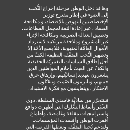
وها قد دخل الوطن مرحلة إخراج النُّخب
إلى الضوء في إطار مقترح توزير
الإختصاصيين للنهوض بالإقتصاد، و مكافحة
الفساد ، عبر إعادة الثقة لمجمل القطاعات،
وتطبيق العدالة الضريبية ومكافحة الإثراء
غير المشروع وملاحقة مرتكبيه لاسترداد
الأموال العامّة المنهوبة، فلا يسع الأمّة إلا
وتظهير النُّخب المثقّفة النظيفة الكفّ من
أجل إطلاق السياسات التغييريّة الحقيقية
والكفّ عن العبث بأحلامِ المواطنين الذين
يشعرون بتهديد إنسانيَّتهم، وإرهاق عرق
جبينهم، ويلتزمون الصّمت ويتقبّلون
الاحتكار ، ويتعايشون مع فكرة الاستبداد.
فلنتحرَّر من ساديَّة فاسدي السلطة، ذوي
السِّيَر وأنماط السُّلوك التي أظهرت دوافع
واستراتيجيات مقلقة وغامضة، وأطماع
أفقرت الوطن وأفسدت المؤسسات..
ولندعم نُخَبنا المثقَّفة ونعطها الفرصة التي