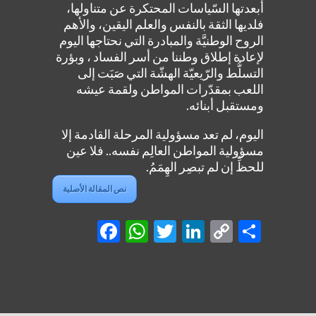
أبعدتها السّياسات المحتكرة عن متناولها،
فلديها الثقة بالنفس والعلم اليقين، والأهم
الروح الوطنيَّة والمبادرة التي نحتاجها اليوم
لإعادة إطلاق وطننا من أسر الفساد ، وبؤرة
التسلُّط والرّيعيّة الهشّة التي صَبَت إلى
اللعب بمقدّرات المواطن ولقمة عيشه
ومستقبل أبنائه.
اليوم، لم تعد مسؤولية المرحلة القادمة إلا
مسؤولية المواطن العالِم نفسه.. فلا عين
للحظِّ إن لم تبصِر الهِمَمُ.
نص المقالة الأصلية
Facebook
WhatsApp
Twitter
LinkedIn
Copy
Shar
Link