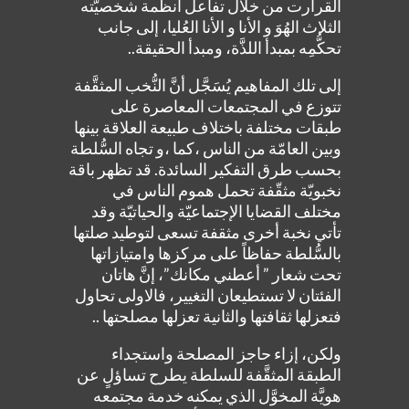
القرارت من خلال تفاعل أنظمة شخصيّته
الثلاث الهُوَ و الأنا و الأنا العُليا، إلى جانب
تحكُّمِه بمبدأ اللذَّة، ومبدأ الحقيقة..
إلى تلك المفاهيم يُسَجَّل أنَّ النُّخب المثقَّفة
تتوزع في المجتمعات المعاصرة على
طبقات مختلفة باختلاف طبيعة العلاقة بينها
وبين العامّة من الناس ،كما ،و تجاه السُّلطة
بحسب طرق التفكير السائدة. قد تظهر باقة
نخبويّة مثقّفة تحمل هموم الناس في
مختلف القضايا الإجتماعيّة والحياتيّة وقد
تأتي نخبة أخرى مثقفة تسعى لتوطيد صلتها
بالسُّلطة حفاظاً على مركزها وامتيازاتها
تحت شعار ” أعطني مكانك”، إنَّ هاتان
الفئتان لا تستطيعان التغيير، فالاولى تحاول
فتعزلها ثقافتها والثانية تعزلها مصلحتها ..
ولكن، إزاء حاجز المصلحة واستجداء
الطبقة المثقَّفة للسلطة يطرح تساؤلٍ عن
هويَّة المخوَّل الذي يمكنه خدمة مجتمعه