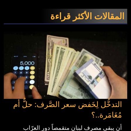
المقالات الأكثر قراءة
التدخُّل لِخَفض سعر الصَّرف: حلٌّ أم
مُغَامَرة..؟
أن يبقى مصرف لبنان متقمصاً دور العرّاب