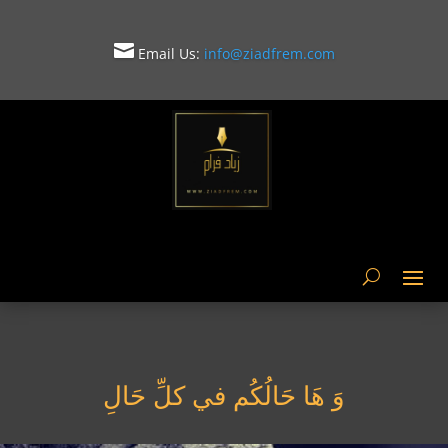

Email Us:
info@ziadfrem.com

وَ هَا حَالُكُم في كلِّ حَالِ