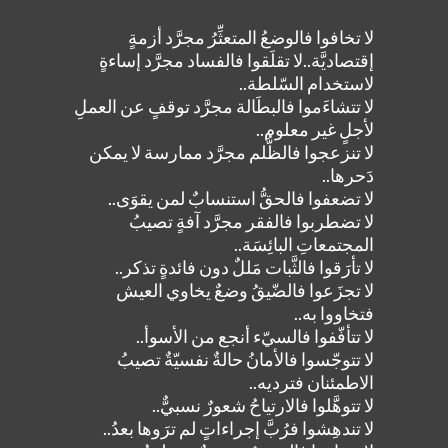
لا تخافوا فالوضعُ المتعثِّرُ مجرَّد أزمةٍ
إقتصاديَّة..لا تقلَقوا فالفساد مجرَّد إساءةٍ
لاستخدام السّلطة..
لا تتشاءَموا فالبطَالة مجرَّد توقفٍ عن العملِ
لأجلٍ غير معلوم..
لا تنزعجوا فالظُّلم مجرَّد ممارسة لا يمكن
دَحرها..
لا تضعفوا فالحقُّ استنسابٌ لمن يقوَى..
لا تضطربوا فالفقر مجرَّد آفةٍ تصيبُ
المجتمعاتِ البائِسَة..
لا تأرَقوا فالثَّبات مَللٌ دون فائدةٍ تذكر..
لا تجزَعوا فالضّيقُ وضعٌ يخاوي العيش
فتخاووا به..
لا تتأفّفوا فالسيّء أنجع من الأسوأ..
لا تتوجّسوا فالأمانُ حالةٌ نفسيّةٌ تصيبُ
الاطمئنان فترديه..
لا تتوهَّلوا فالارتياحُ شعورٌ نسبيٌّ..
لا تندهِشوا فرُبَّ إجراءاتٍ لم ترَوها بعدُ..