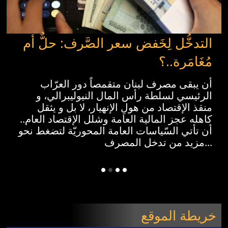
التدخُّل لِخَفض سعر الصَّرف: حلٌّ أم
مُغَامَرة..؟
أن يبقى مصرف لبنان متقمصاً دور العرّاب
الرئيسي لسلطة رأس المال النيوليبرالي، و
منقذ الإقتصاد من هولِ الإنهيار، لا بل و يثقل
كاهله عجز المالية العامة وشلل الإقتصاد العام..
أن تأتي السّياسات العامة المحوريّة لتضغط نحو
مزيد من تدخل المصرف...
خريطة الموقع