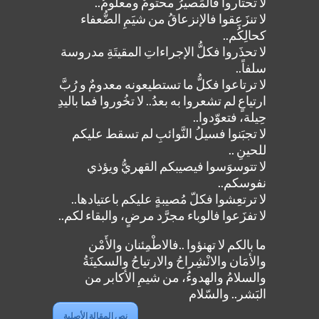
لا تحتاروا فالمَصيرُ محتومٌ ومعلومُ..
لا تنزَعِقوا فالإنزعاقُ من شيَمِ الضُّعفاء
كحالِكُم..
لا تحذَروا فكلُّ الإجراءاتِ المقيتَةِ مدروسة
سلفاً..
لا ترتاعوا فكلُّ ما تستطيعونه معدومٌ و رُبَّ
ارتياعٍ لم تشعروا به بعدُ.. لا تخُوروا فما باليدِ
حِيلة، فتعوّدوا..
لا تجبَنوا فسيلُ النَّوائبِ لم تسقط عليكم
للحينِ ..
لا تتوسوَسوا فيصيبكم القهريُّ ويؤذي
نفوسكم..
لا ترتعِشوا فكلّ مُصيبةٍ عليكم باعتيادها..
لا تفزَعوا فالوباء مجرَّد مرضٍ، والبقاء لكم..
ما بالكم لا تهنؤوا ..فالاطْمِئنان والأَمْن
والأمَان والانْشِراحُ والارتياحُ والسكينَةُ
والسلامُ والهدوءُ، من شيمِ الأكابر من
البَشر.. والسّلام
نص المقالة الأصلية