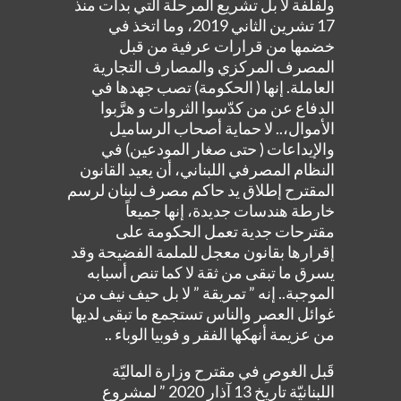
ولفلفة لا بل تشريع المرحلة التي بدأت منذ
17 تشرين الثاني 2019، وما اتخذ في
خضمها من قرارات عرفية من قبل
المصرف المركزي والمصارف التجارية
العاملة. إنها ( الحكومة) تصب جهدها في
الدفاع عن من كدّسوا الثروات و هرَّبوا
الأموال،.. لا حماية أصحاب الرساميل
والإيداعات ( حتى صغار المودعين) في
النظام المصرفي اللبناني، أن يعيد القانون
المقترح إطلاق يد حاكم مصرف لبنان لرسم
خارطة هندسات جديدة، إنها جميعاً
مقترحات جدية تعمل الحكومة على
إقرارها بقانون معجل للملمة الفضيحة وقد
يسرق ما تبقى من ثقة لا كما تنص أسبابه
الموجبة.. إنه ” تمريقة ” لا بل حيف نيف من
غوائل العصر والناس تستجمع ما تبقى لديها
من عزيمة أنهكها الفقر و فوبيا الوباء ..
قَبل الغوصِ في مقترح وزارة الماليّة
اللبنانيّة تاريخ 13 آذار 2020 ” لمشروع