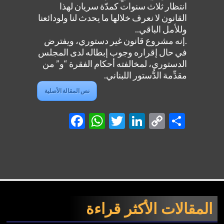
انتظار ثلاث سنوات كمدّة سريان لهذا
القانون لا نعرف خلالها ما يحدث لنا ولودائعنا
وللأمل الباقي..
.إنه مشروع قانون غير دستوري، ويفترض
في حال إقراره وجوب إبطاله لدى المجلس
الدستوري، لمخالفته أحكام الفقرة “و” من
مقدِّمة الدُّستور اللبناني.
نص المقالة الأصلية
Facebook
WhatsApp
Twitter
LinkedIn
Copy
Shar
Link
المقالات الأكثر قراءة