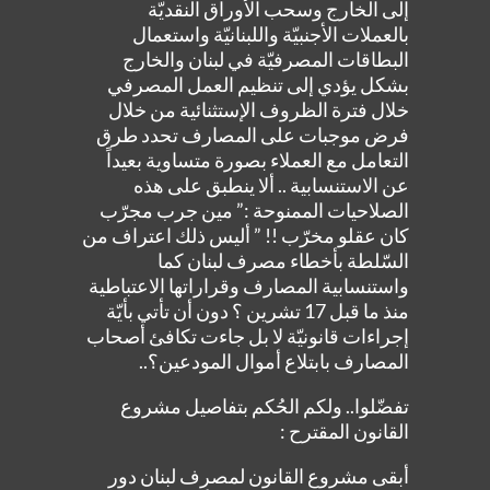
إلى الخارج وسحب الأوراق النقديّة
بالعملات الأجنبيّة واللبنانيّة واستعمال
البطاقات المصرفيّة في لبنان والخارج
بشكل يؤدي إلى تنظيم العمل المصرفي
خلال فترة الظروف الإستثنائية من خلال
فرض موجبات على المصارف تحدد طرق
التعامل مع العملاء بصورة متساوية بعيداً
عن الاستنسابية .. ألا ينطبق على هذه
الصلاحيات الممنوحة :” مين جرب مجرّب
كان عقلو مخرّب !! ” أليس ذلك اعتراف من
السّلطة بأخطاء مصرف لبنان كما
واستنسابية المصارف وقراراتها الاعتباطية
منذ ما قبل 17 تشرين ؟ دون أن تأتي بأيّة
إجراءات قانونيّة لا بل جاءت تكافئ أصحاب
المصارف بابتلاع أموال المودعين؟..
تفضّلوا.. ولكم الحُكم بتفاصيل مشروع
القانون المقترح :
أبقى مشروع القانون لمصرف لبنان دور