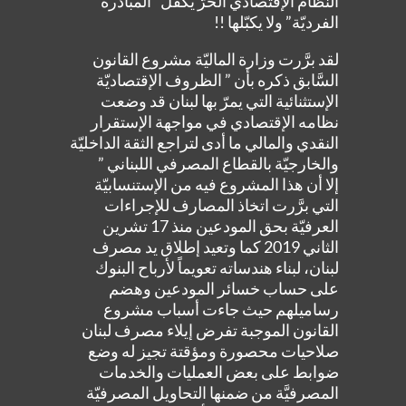
النظام الإقتصادي الحرّ يكفل “المبادرة
الفرديّة” ولا يكبّلها !!
لقد برَّرت وزارة الماليّة مشروع القانون
السَّابق ذكره بأن ” الظروف الإقتصاديّة
الإستثنائية التي يمرّ بها لبنان قد وضعت
نظامه الإقتصادي في مواجهة الإستقرار
النقدي والمالي ما أدى لتراجع الثقة الداخليّة
والخارجيّة بالقطاع المصرفي اللبناني ”
إلا أن هذا المشروع فيه من الإستنسابيّة
التي برَّرت اتخاذ المصارف للإجراءات
العرفيّة بحق المودعين منذ 17 تشرين
الثاني 2019 كما وتعيد إطلاق يد مصرف
لبنان، لبناء هندساته تعويماً لأرباح البنوك
على حساب خسائر المودعين وهضم
رساميلهم حيث جاءت أسباب مشروع
القانون الموجبة تفرض إيلاء مصرف لبنان
صلاحيات محصورة ومؤقتة تجيز له وضع
ضوابط على بعض العمليات والخدمات
المصرفيَّة من ضمنها التحاويل المصرفيّة