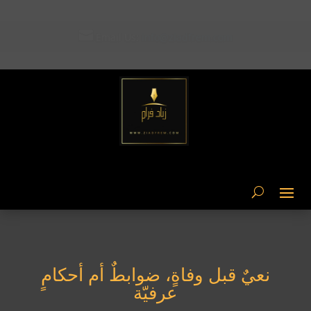

Email Us: ziad-frem@hotmail.com
نعيٌ قبل وفاةٍ، ضوابطٌ أم أحكامٍ
عرفيّة