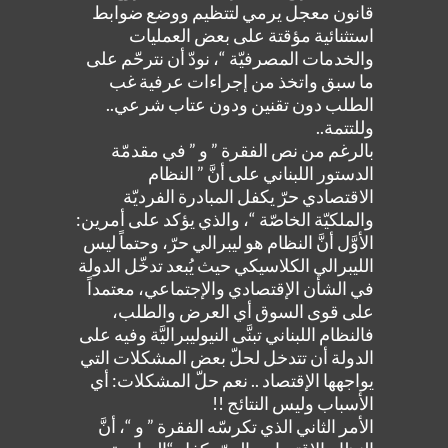
قانون معجل يرمي لتتظيم ووضع ضوابط
استثنائية مؤقتة على بعض العمليات
والخدمات المصرفيّة “، نودّ أن نترحّم على
ما سبق واتخذ من إجراءات عرفية غب
الطلب دون تقنين ودون عتاب شرعي..
وللتتمة..
بالرغم من نص الفقرة ” و ” في مقدمّة
الدستور اللبناني على أنَّ ” النظام
الاقتصادي حرّ يكفل المبادرة الفرديّة
والملكيّة الخاصّة “، والذي يؤكد على أمرين:
الأوَّل أنَّ النظام هو ليبرالي حرّ، وحتماً ليس
الليبرالي الكلاسيكي حيث يُبعد تدخّل الدولة
في الشأن الإقتصادي والإجتماعي، معتمداً
على قوى السوق أي العرض والطلب،
فالنظام اللبناني تبنَّى النيوليبراليَّة وفيه على
الدولة أن تتدخل لحلّ بعض المشكلات التي
يواجهها الإقتصاد .. نعم حلّ المشكلات: أي
الأسباب وليس النتائج !!
الأمر الثاني الذي تكرسّه الفقرة ” و “، أنَّ