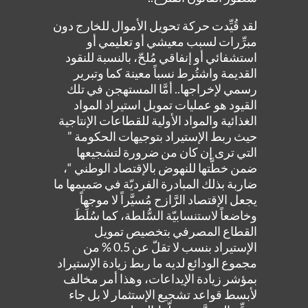
لقد قُيِّدت حركة تحويل الأموال للخارج دون
مبرِّرات لسبب معيشي أو تعليمي أو
استشفائي أو إنفاقي مُلحّ، بالنسبة للنقود
القديمة واشتُرط نسباً معينة كما وتبرير
رسمي لإخراجها.. أمَّا المستهجن في تلك
القيود هو عمليات تمويل استيراد المواد
الغذائية والمواد الأولية للقطاعات الإنتاجية
حيث ربط الإستيراد بتوجيهات الحكومة ”
التي ترى إن كان من ضرورة لتشجيعها
ضمن خطَّتها للنهوض بالإقتصاد الوطني “،
ضاربة بذلك المبادرة الفرديّة في صَميمها ما
يجعل الإقتصاد الرَّازح مُسيَّراً لا موجهاً
وخاضعاً لاستنسابيّة السُّلطة، كما سُلِّطَ
القطاع المصرفي بتخصيص تمويل
الإستيراد بنسب لا تقلّ عن 0.5 % من
مجموع الودائع لديه ما ربط زيادة الإستيراد
بمؤشر زيادة الإيداعات، وهذا أمر مخالف
لأبسط قواعد تشجيع الإستثمار لا بل جاء