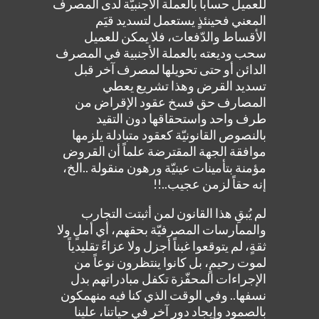
للعميل حساباً بالعملة الأجنبيّة لدى المصرف
المعني فحينئذٍ يستعمل لتسديد قيَم
الأقساط والدّفعات، فلا يمكن للعميل
سحب وديعته بالعملة الأجنبية في المصرف
الدائن أو حتى تحويلها لمصرف آخر قبل
تسديد القرض وهذا تشريع يعطي
المصارف حق فسخ عقود الإقراض من
طرف واحد واستحقاقها دون التقيد
بالنصوص القانونيّة كعقود متبادلة يلزمها
موافقة الجهة المقترضة علماً أن القروض
مؤمنة بتأمينات عينيّة ورهون منقولة ..الخ،
إنه حقاً لزمن عجيب..!!
لم يُبقِ هذا القانون لمن أثبتت التجارب
والممارسات المصرفيّة بحقهم، أي أملٍ ولا
ثقةٍ، لم يتوقعوا غبناً أجزل ولا عزاءً تقليدياً
لموت رحيمٍ، بل كانوا ينتظرون نوعاً من
الإجراءات المحفّزة تكفل مبادراتهم بدل
نسفها.. وفي الوقت الذي كنا فيه منهمكون
بالصمود وإيجاد دورٍ آخر في حياتنا، علينا