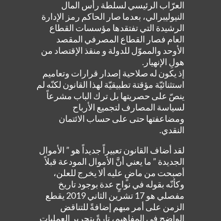
العرّاب الرئيسي لسلطة رأس المال
النيوليبرالي، بعدما صار الحاكم رمز الإدارة
الرشيدة التي تفتقدها مؤسسات القطاع
العام فصار القطاع المصرفي المقصد
الأوحد والمموّل للدولة و منقذ الإقتصاد من
هولِ الإنهيار.
إذ يكون له صلاحية إصدار قرارات وتعاميم
استثنائيّة مؤقتة تطبيقيّة لهذا القانون لكنّه لم
ينصّ على حصريتها بل ترك الباب مشرعاً
لسياسة المصارف لتجميع الأرباح
ومضاعفتها حتى على حساب الائتمان
النقدي.
لقد أضاف القانون تعبيراً جديداً هو ” الأموال
الجديدة ” ما يعني أنَّ الأموال المودعة قبلاً
أصبحت من ماضٍ عليه ألا يخرج للعلن،
وكأنّه بقوله في نواحٍ عدة بوجود تاريخ
مفصلي هو 17 تشرين الثاني 2019 يقطع
الزمن على أمر مبهم إضافةً للتناقض
الواضح في المفاهيم، تارةً بتحرير العمليات