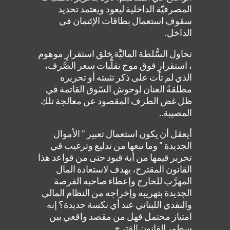
المصرفيّة الداخلية ليعود ويعتمد تحديد
سقوف استعمال بطاقات الإئتمان في
الداخل.
تحاول السُّلطة الماليَّة خلق استقرارٍ موهوم
، استقرارٍ فوق موج تقلُّبات سعر الصَّرف،
الذي لم تأت على ذكر تثبيته أو تحريره
مطلقةً العنان لوحوش السّوق القاتمة في
ظل غض الطرف المقصود عن معالجة تلك
المصيبة..
أيعقل أن يكون استعمال تعبير ” الأموال
الجديدة ” وما تبعها من تدليع وترغيب في
تحرير قيمها من أية قيود حتى من قواعد هذا
القانون المقترح، يهدف لاستعادة المال
المهرَّب للخارج وإعطاء صاحبه الفرصة
الجديدة بتهريبه وإخراجه من النظام المالي
والنقدي اللبناني عند أي نكسة جديدة؟ إنه
امتياز محتمل فهل من مقصد واقعي بين
سطور القانون القترح..