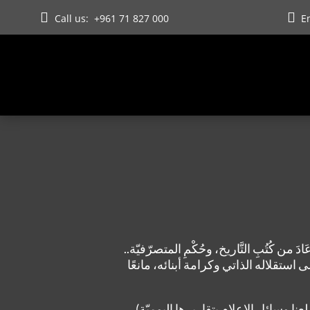


Call us:
+961 71 827 000
Em
ادَ من كُتُبِ التَّاريخ، وحُكْمِ المتصرّفيّة..
استقلاله الذاتي وكرامة أبنائه، مانعًا
ا وسائل الإعلام بتقاريرها اليوميّة)،