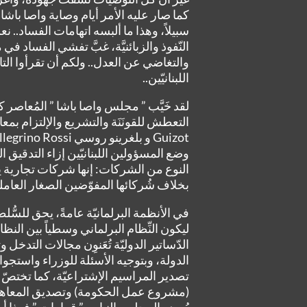
كما صار عليه الأمر أيام وصاية واصا باش
سبيلاً، وهذا ما ألبسه اتهامات الفساد.. 
النّفوذ والزبائنيَّة، غبَّ تفشي الفساد ف
والتغاضي عن العدل.. ولكم أن تقرأوا التاري
اللبنانيّين..
لقد خَيَّب ” مجلس واصا باشا ” المُعاصر
التعطش للقونَنَة والتشريع والإلتزام بمع
وضع المسؤولين اللبنانيّين إزاء التدقيق 
النوع من الشركات: إنها شركات تجارية يك
بخلاف شُركائها المفوّضين الصغار العاملي
في الأنظمة البرلمانيّة عامةً، يحق للسُّل
ليكون النِّظام البرلماني وسطياً بين النظ
الدّساتير الدوليّة تُعَنوِن مجالات التد
الدولة، وبتوجيه الأسئلة للوزراء واستجوا
تصدير المراسيم الإشتراعيّة، كما تختصّ بال
(مشروع عمل الحكومة) وتصديق المعاهدات 
يُصدر المجلس النيابي ” قرارات ” فهذا أمر غي