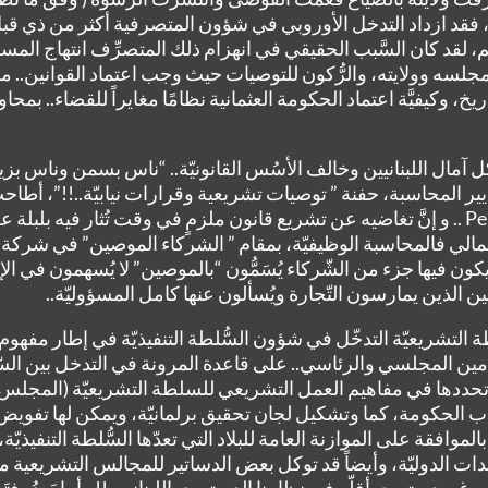
ا، فقد ازداد التدخل الأوروبي في شؤون المتصرفية أكثر من ذي قب
نعم، لقد كان السَّبب الحقيقي في انهزام ذلك المتصرِّف انتهاج ال
ي مجلسه وولايته، والرُّكون للتوصيات حيث وجب اعتماد القوانين.. م
خ، وكيفيَّة اعتماد الحكومة العثمانية نظامًا مغايراً للقضاء.. بمحا
 كل آمال اللبنانيين وخالف الأسُس القانونيّة.. “ناس بسمن وناس ب
ايير المحاسبة، حفنة ” توصيات تشريعية وقرارات نيابيّة..!!”، أطا
Guizot و بلغرينو روسي Pellegrino Rossi .. و إنَّ تغاضيه عن تشريع قانون ملزمٍ في وقت 
المالي فالمحاسبة الوظيفيّة، بمقام ” الشركاء الموصين” في شركة ا
ون فيها جزء من الشّركاء يُسَمُّون “بالموصين” لا يُسهمون في الإ
ن الذين يمارسون التّجارة ويُسألون عنها كامل المسؤوليّة..
طة التشريعيّة التدخّل في شؤون السُّلطة التنفيذيّة في إطار مفهوم
امين المجلسي والرئاسي.. على قاعدة المرونة في التدخل بين السّلطتي
خل وتحددها في مفاهيم العمل التشريعي للسلطة التشريعيّة (المجلس
ب الحكومة، كما وتشكيل لجان تحقيق برلمانيّة، ويمكن لها تفويض ا
موافقة على الموازنة العامة للبلاد التي تعدّها السُّلطة التنفيذيّة
الدوليّة، وأيضاً قد توكل بعض الدساتير للمجالس التشريعية محاك
ر دستوري أقلّه في نظامنا الدستوري اللبناني..!! وأما بَعدُ.. فتَواصَوْ