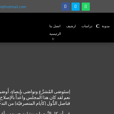
em@hotmail.com
مدونة
دراسات
ارشيف
اتصل بنا
الرئيسية
اِستَوصَى المُشرِّع وتواصَى بإِيصاءٍ، أَوصَى بمو
نعم لقد كان هذا المجلس واعداً بالإصلاح 
قناصل الدُّول (كأيام المتصرفيّة) من التد
غير أن كل التَّوصيات نسَفَت جهوده، وأغرق