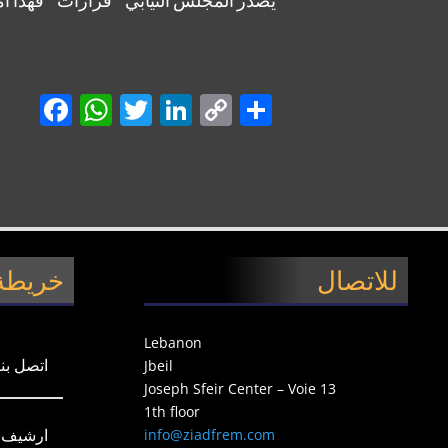
Facebook
WhatsApp
Twitter
LinkedIn
Copy
Share
Link
للاتصال
خريطة 
Lebanon
اتصل بنا
Jbeil
Joseph Sfeir Center – Voie 13
1th floor
info@ziadfrem.com
ارشيف