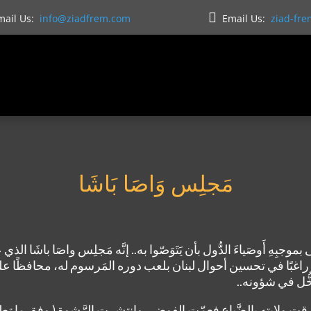

ail Us:
info@ziadfrem.com
Email Us:
ziad-fr
مَجلِس وَاصَا بَاشَا
جبِهِ أَوصَياءَ الدُّول بأن يَتَوَصّوا به.. إنَّه مَجلِس واصَا باشَا الذي عَ
راغبًا في تحسين أحوال لبنان بلعب دوره المَرسوم له، محافظًا على 
خُّل في شؤونه..
ت ولايته بالضَّياع فعمّت الفوضى وانتشرت الرَّشوة ( وفق ما تطلعن