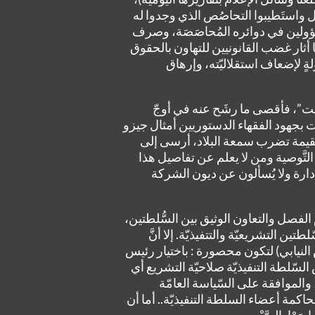
ل واستَطيبوا التحاصُص الذي وجدوا له
مسؤولين في دوائره المُحاصَصَة، وصرف
ا أثار غضب القانونيين للتهاون بالحقوق
ولةٍ لإضعاف استقلاليّته، وإرهاق
زيت”، فأقصى ما رشَح عنه في أوجّ
حت بجهود الفقهاء الدستوريين أمثال جيزو
تُثار فيه بلبلة عقيمة تضرب سمعة البلاد، أرسى إلى
لتَّوصية ومن لا يعلم عن تفاصيل هذا
دارة ولا يُسألون عن ديون الشركة
 الفصل والتعاون الوثيق بين السُّلطتين،
ن التشريعيّة والتتفيذيّة. إلا أنَّ
 النيابي) لتكون محصورة : باختيار رئيس
لسّلطة التنفيذيّة صلاحيّة التشريع أي
، والموافقة على السّياسة العامّة
مة أعضاء السلطة التنفيذيّة.. أما أن
ا بِالصَّبْرِ.