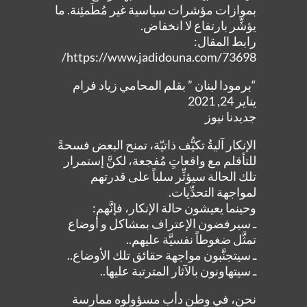
بموازات مؤشرات سياسية غير مُطَمئِنة. ما
يؤشِّر بارتفاع لا انخفاض.
رابط المقال:
https://www.jadidouna.com/73698/
“برمودا لبنان ” بقلم المحامي زياد فرام
يناير 24, 2021
جديدنا نيوز
الإنكار آليةُ تكيُّف ذاتيّة، تمنح البعض فسحةً
للتأقلم مع واقعاتٍ مُفجعة، لكنَّ إستمرار
تلك الحالة سيؤثِّر سلباً على قدرتهم
لمواجهة التحدِّيات.
وحينما يعيشون حالة الإنكار، فإنَّهم:
ـ سيرفضون الإعتراف بمشاكل و أوضاع
تمثَّل ضغوطاً نفسيَّة عليهم..
ـ سيتجنَّبون مواجهة حقائق تلك الأوضاع..
ـ سيتهاونون بالآثار المترتبة عليها..
نحن، في وطن دأب مسؤولوه ممارسة