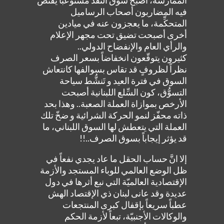
المُمَارسَة، أصبح سوق النقد مستوعباً يقتصّ
فيه المضاربون أصحاب الرساميل
المتحكِّمة، ما يعجزون عنه في ميادين
أخرى أصبحت تضيق تحت مجهر الإعلام
والرأي العام والإنفضاح الدولي..
كثيرون يتوقّعون انخفاضاً بسعر الصرف
نظراً لظروفٍ قد تقاس بسوالفها كانتعاش
السوق في فترة العيد و تَنشُّط سياحة
التسوُّق، كون السِّلع اللبنانية أصبحت
الأرخص بموازاة العملة الصعبة.. وهذا بحد
ذاته محفّز لنمو الحركة الشرائية و ضخّ تلك
العملة التي يتعطش لها السوق اللبناني، ما
قد يؤثر إيجاباً بسوق الصرف..!!
إلا انَّ حساب الحقل ما عاد يجدي نفعاً في
ظل الوضع العالمي للوباء المستجد والأزمة
الإقتصادية العالميّة التي نبع أثرها في دول
عديدة وقد عانى لبنان ذي الإقتصاد الهش
عطباً سريعاً بإقفال كبرى المنتجعات
والوكالات الأجنبيّة، تبعاً لأزمة الحكم