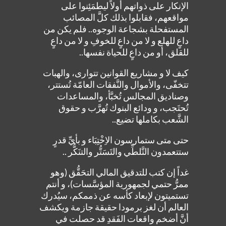
الإنكار على ذواتهم أولاً ليطمَئِنوا على
مواقعهم، فقابلوا بذلك كلَّ المصائب
المستفحلة بشجاعة الوجوه.. فلم يكن من
داعٍ للهلع و لا من داعٍ للخوفِ و لا من داعٍ
للقلق، أو من داعٍ للحياة نفسها..
كيف لا و مشاريع القوانين تتوارى، والهبات
تتخفّى، والأموال والنَّفقات العامّة تُستتر،
وصناديق المجالس تُخبَّأ، والمساعدات
تُحتَجب، و ودائع البنوك تُهرَّب و حقوق
الشَّعب بكاملها تضيع..
حتى متى ستمارسون الاِخْتِبَاء و بأيِّ قدرٍ
ستتعمدون التَّلطِّي والتَسَتُّر والتنَكُّر ..
غداً إن كتب للتدقيق المالي التحَقُّق (وهو
ممرُّ حتمي لجمهورية المؤسَّسات)، و أنتم
تستميتون لإبعاد كأسه عن ذممكم، سيُدرك
العالم أن لغز برمودا حقيقة جازمة ويكشف
أنَّ أضخم واقعات الفَقدِ قد حصلت في