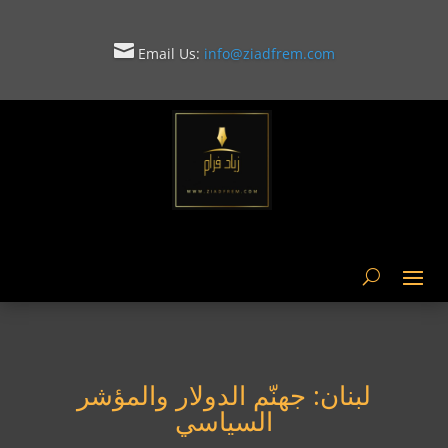

Email Us:
info@ziadfrem.com

لبنان: جهنّم الدولار والمؤشر
السياسي