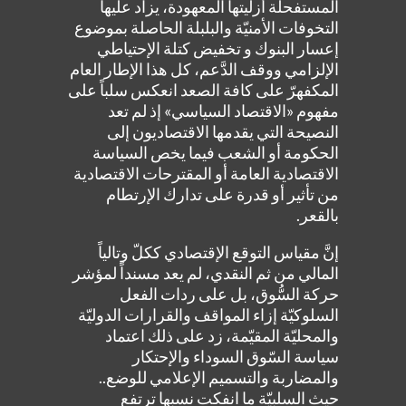
المستفحلة أزليتها المعهودة، يزاد عليها
التخوفات الأمنيّة والبلبلة الحاصلة بموضوع
إعسار البنوك و تخفيض كتلة الإحتياطي
الإلزامي ووقف الدَّعم، كل هذا الإطار العام
المكفهرّ على كافة الصعد انعكس سلباً على
مفهوم «الاقتصاد السياسي» إذ لم تعد
النصيحة التي يقدمها الاقتصاديون إلى
الحكومة أو الشعب فيما يخص السياسة
الاقتصادية العامة أو المقترحات الاقتصادية
من تأثير أو قدرة على تدارك الإرتطام
بالقعر.
إنَّ مقياس التوقع الإقتصادي ككلّ وتالياً
المالي من ثم النقدي، لم يعد مسنداً لمؤشر
حركة السُّوق، بل على ردات الفعل
السلوكيّة إزاء المواقف والقرارات الدوليّة
والمحليّة المقيّمة، زد على ذلك اعتماد
سياسة السّوق السوداء والإحتكار
والمضاربة والتسميم الإعلامي للوضع..
حيث السلبيّة ما انفكت نسبها ترتفع