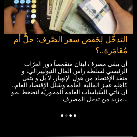
التدخُّل لِخَفض سعر الصَّرف: حلٌّ أم
مُغَامَرة..؟
أن يبقى مصرف لبنان متقمصاً دور العرّاب
الرئيسي لسلطة رأس المال النيوليبرالي، و
منقذ الإقتصاد من هولِ الإنهيار، لا بل و يثقل
كاهله عجز المالية العامة وشلل الإقتصاد العام..
أن تأتي السّياسات العامة المحوريّة لتضغط نحو
مزيد من تدخل المصرف...