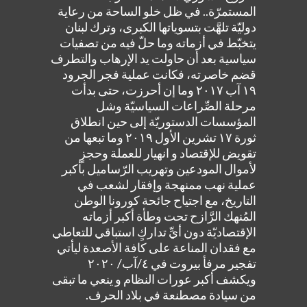
المستمرّة.. في ظل خلو الساحة من رعاية
دوليّة تلهَّت بتسوياتها الكبرى، وترك لبنان
يتخبّط في أزماته وما حلّ فيه من تصفيات
سياسية بعد أن حاولت يد الإرهاب والتطرف
قضم خاصرته، فكانت عملية فجر الجرود
١٩ آب ٢٠١٧ وما إن أحرزت، حتى بدأت
مرحلة الصِّراعات السياسيّة وشل
المؤسسات الدستوريّة إلى حين انطلاق
ثورة ١٧ تشرين الأول ٢٠١٩ وما تبعها من
تقويض للإقتصاد و انهيار للعملة وحجزٍ
لأموال المودعين وتهريب الرّساميل بأكبر
عملية نهب ممنهجة وإفقار لشعب في
التاريخ، مع اجتياح جائحة كورونا الوطن
المُنهك الرَّازح تحت وطأة أكبر أزماته
الإقتصاديّة دون أيِّ تداركٍ استباقي للتعاطي
مع فقدان المناعة على كافة الأصعدة ليأتي
تفجير مرفأ بيروت في ٤/آب/ ٢٠٢٠
ويكشف أكبر عورات النظام و ينعي ما تبقى
من سيادة مصطنعة في بلاد الحرف.