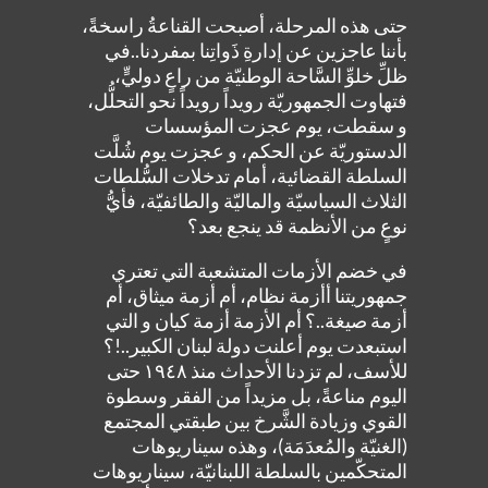
حتى هذه المرحلة، أصبحت القناعةُ راسخةً،
بأننا عاجزين عن إدارةِ ذَواتِنا بمفردنا..في
ظلِّ خلوِّ السَّاحة الوطنيّة من راعٍ دوليٍّ،
فتهاوت الجمهوريّة رويداً رويداً نحو التحلُّل،
و سقطت، يوم عجزت المؤسسات
الدستوريّة عن الحكم، و عجزت يوم شُلَّت
السلطة القضائية، أمام تدخلات السُّلطات
الثلاث السياسيّة والماليّة والطائفيّة، فأيُّ
نوعٍ من الأنظمة قد ينجع بعد؟
في خضم الأزمات المتشعبة التي تعتري
جمهوريتنا أأزمة نظام، أم أزمة ميثاق، أم
أزمة صيغة..؟ أم الأزمة أزمة كيان و التي
استبعدت يوم أعلنت دولة لبنان الكبير..!؟
للأسف، لم تزدنا الأحداث منذ ١٩٤٨ حتى
اليوم مناعةً، بل مزيداً من الفقر وسطوة
القوي وزيادة الشَّرخ بين طبقتي المجتمع
(الغنيّة والمُعدَمَة)، وهذه سيناريوهات
المتحكّمين بالسلطة اللبنانيّة، سيناريوهات