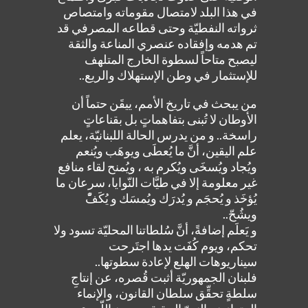
في هذا البلد لامتصال مقوماته وامتصاص
ثرواته النفطيّة وحتى قطاعه المصرفي قد
تم هدمه وإفقاده عنصري المناعة والثقة
ليصبح متاحاً لسطوة الخارج المتلهف
للإستثمار في وطن الإستهلاك والريع..
من يبحث في تاريخ الأمم، ييقَن حتماً أن
الأوطان لا تُبنى بتفاهماتٍ بل بقناعاتٍ
راسخة.. و من يدرس الحالة اللبنانيّة، يعلم
علم اليقين، أنَّ ما يُعطَى ويوهَب ويُنعم
ويُجاد ويُسخَى ويُكرم به ، ويُمنح لقاء منافع
غير معلومة إلا في طيَّات النّوايا، سرعان ما
يُؤخَذ و يُحجَم و يُدرَك ويُمسَك و يُكَفّْ
ويشُحّ..
و يَعلَم إضافةً، أنَّ سُلطاتنا المحليّة تسود ولا
تحكم، ويوم كُفَت يدها اجتَرحت
سيناريوهات الهلع لإعادة سطوتها..
فلبنان الجمهوريّة أثبت قُصره، عن إنتاجِ
سلطةٍ تحقِّق سلطان القانون، والإنماء