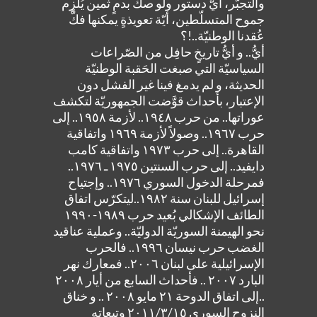
والتجبُّر، أيّ دستور ولو صكَّ بدمٍ ثمين يُلزِم
جموح المتسلّطين، أيّة تعويذةٍ يمكنها فكَّ
عُقدنا الوطنيّة..!؟
أيُّ.. و أيُّ تاريخٍ حافِل من الصّراعات
السياسيّة التي صبغت الحَقبة الوطنيّة
الحديثة، و لم يدمغ فينا غير الفشل دون
الإعتبار، بأحداث قوَّضت الجمهوريّة لتكشف
عوراتها.. من حرب ١٩٤٨.. لأزمة ١٩٥٨.. إلى
حرب ١٩٦٧.. وصولاً لأزمة ١٩٦٩ واتفاقية
القاهرة.. إلى حرب ١٩٧٣ واتفاقية كامب
دايفيد.. إلى حرب السنتين ١٩٧٥ ـ ١٩٧٦..
فمرحلة الدخول السوري ١٩٧٦.. وإجتياح
إسرائيل للبنان سنة ١٩٨٢..ليتكرّس اتفاق
الطائف الإشكالي بُعيد حرب ١٩٨٩-١٩٩٠
نحو الهيمنة السوريّة الدوليّة.. وعملية عناقيد
الغضب حرب نيسان ١٩٩٦.. فالحرب
الإسرائيلية على لبنان ٢٠٠٦.. فمعارك نهر
البارد ٢٠٠٧ .. فأحداث السابع من أيار ٢٠٠٨
..إلى اتفاق الدوحة ٢١ مايو ٢٠٠٨ .. و خناق
النزوح السوري ٢٠١١/٣/١٥ وتبعاته