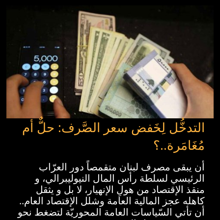
ء كسائر الناس” ـ كتب
التدخُّل لِخَفض س
مُغَامَرة..؟
ِرِ النَّاس الذين لا رجاء لَهم..
أن يبقى مصرف لبنان م
ننا لا يعفينا من الأزمات بل
الرئيسي لسلطة رأس ال
آخر.. لا نَضيعَنَّ في ازدحامٍ
منقذ الإقتصاد من هولِ ا
الله.. تلك حكاية من أتوا إلى
كاهله عجز المالية العا
أن تأتي السّياسات الع