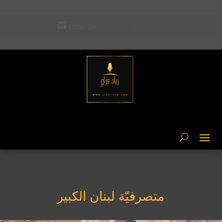

Email Us: ziad-frem@hotmail.com
متصرفيّة لبنان الكبير