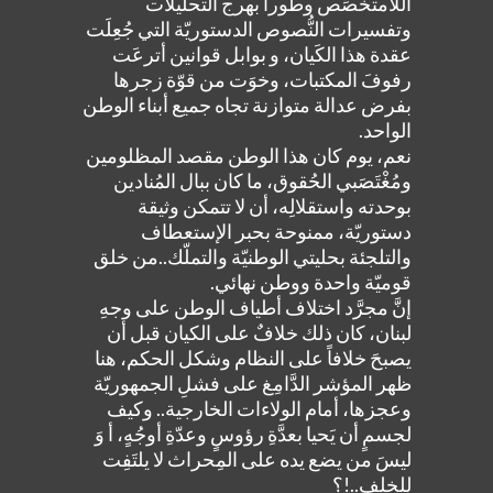
اللامتخصِّص وطوراً بهرج التحليلات
وتفسيرات النُّصوص الدستوريّة التي جُعِلَت
عقدة هذا الكَيان، و بوابل قوانين أترعَت
رفوفَ المكتبات، وخوَت من قوّة زجرها
بفرض عدالة متوازنة تجاه جميع أبناء الوطن
الواحد.
نعم، يوم كان هذا الوطن مقصد المظلومين
ومُغْتَصَبي الحُقوق، ما كان ببال المُنادين
بوحدته واستقلالِه، أن لا تتمكن وثيقة
دستوريّة، ممنوحة بحبر الإستعطاف
والتلجئة بحليتي الوطنيّة والتملّك..من خلق
قوميّة واحدة ووطن نهائي.
إنَّ مجرَّد اختلاف أطياف الوطن على وجهِ
لبنان، كان ذلك خلافٌ على الكيان قبل أن
يصبحَ خلافاً على النظام وشكل الحكم، هنا
ظهر المؤشر الدَّامِغ على فشلِ الجمهوريّة
وعجزها، أمام الولاءات الخارجية.. وكيف
لجسمٍ أن يَحيا بعدَّةِ رؤوسٍ وعدّةِ أوجُهٍ، أ وَ
ليسَ من يضع يده على المِحراث لا يلتَفِت
للخلف..!؟