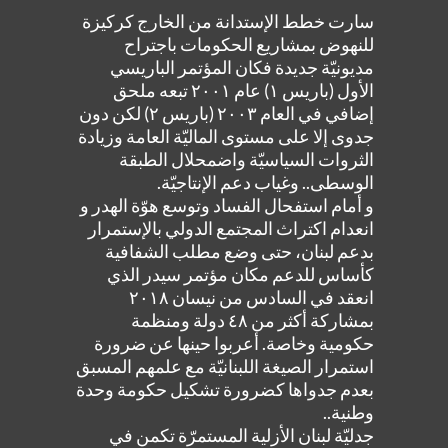
سارت خطط الإستدانة من الخارج كركيزة
للنهوض بمشاريع الحكومات باجتراح
مديونيّة جديدة فكان المؤتمر الباريسي
الأول (باريس ١) عام ٢٠٠١ تبعه ملحق
إضافي في العام ٢٠٠٣ (باريس ٢) لكن دون
جدوى إلا على مستوى الماليّة العامة وزيادة
الثروات السياسيّة واضمحلال الطبقة
الوسطى.. وغياب دعم الإنتاجيّة.
و أمام استفحال الفساد وتوسع هوّة الهدر و
انعدام اكتراث المجتمع الدولي بالإستمرار
بدعم لبنان، حتى وضع مطلب الشفافية
كأساس للدعم مكان مؤتمر سيدر الذي
انعقد في السادس من نيسان ٢٠١٨
بمشاركة أكثر من ٤٨ دولة ومنظمة
حكومية وخاصة. أعربوا حينها عن ضرورة
استمرار الصيغة اللبنانيّة مع علمهم المسبق
بعدم جدواها كضرورة تشكيل حكومة وحدة
وطنية..
جدليّة لبنان الأزلية المستمرّة تكمن في