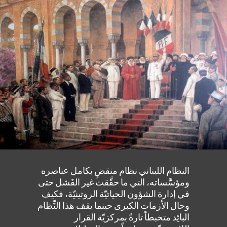
النظام اللبناني نظام منقضٍ بكامل عناصره
ومؤسَّساته، التي ما حقَّقت غير الفَشل حتى
في إدارة الشؤون الحياتيّة الروتينيّة، فكيف
وحال الأزمات الكبرى حينما يقف هذا النِّظام
البائِد متخبطاً تارةً بمركزيّة القرار