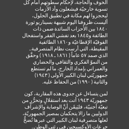
الخوف والحاجة، لإحكام سطوتهم أمام كل
تسوية خارجيّة فيشعلون وأد الأزمات
ليحجزوا لهم مكانة في تطبيق الحلول،
أليست ظروفنا اليوم شبيهة بسيناريو ثورة
١٨٤٠ بين الأحزاب السائدة ضمن ذات
الطائفة و١٨٤٥ بعد تفشي الفقر واستفحال
الفوقيّة الإقطاعيّة و١٨٦٠ الطائفية
المقيطة، التي أرست نظام المتصرفية..
الذي صمد ٥٧ عاماً ( ١٨٦١ ـ ١٩١٨ ) وحقَّق
من النموّ الفكري والثقافي والحضاري
والعمراني بإمداد الخارج، ما لم تستطع
جمهوريّتي لبنان الكبير الأولى ( ١٩٤٣)
والثانية ( ١٩٩٠) من الحفاظ عليه.
لمن يتساءل عن جدوى هذه المقاربة، كون
جمهوريّة ١٩٤٣ أتت بعد استقلالٍ وتحرُّرٍ من
تبعيّة أجنبيّة، فليَيقَن أنَّ الوصاية والإشراف
الدوليين ما زالا يتحكمان بمصير الجمهوريّة،
لعلها متصرفية لبنان الكبير التي عبرها تُضخُّ
جرعات الأوكسيجين في رئتي الوطن..