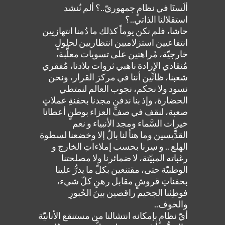
ألَسنَا في نظامٍ جمهوريّ..؟ ألم نُنشد
استقلالنا الذاتي..؟
حاشا، فلم نكن يوماً كذلك ما دُمنا انتهازيين
انتفاعيين استزلاميين انتظاريين لحلولٍ
خارجيّة، مُراهنين على تسويات معلَّبة،
مُنقادي الإرادة ناهبي ثروات بلادنا، مُفقري
شعبنا، ظانِّين أننا في مركز القرار، ونحن
نسود ولا نحكم، نجوب العالم لنمتطي
الحضارة، وإذ بنا ندفن مجدنا بحفنةِ عملاتٍ
صعبة، لنقف في صفِّ العزاء بوطنٍ أعطانا
خيرات السَّماء ومجد الأنبياء و نعم
القدِّيسين وما هنأ لنا بالٌ إلا وخضعنا لسطوة
الهلع .. و سِرنا بحسب إملاءاتِ الخارج و
رغباته المبيّتة، لا ضمائرنا ولا مصلحتنا
الوطنيّة حتى، مقتنعين بكلّ ما يدرُّ علينا
بحفناتِ قروشٍ مقابل رهنِ كلّ شيء،
فوطِئنا الجحيم راقصين بينَ الحُبورِ
والخوف..
أيّ نظامٍ بإمكانه انتشالنا من مستنقع الأنانيّة