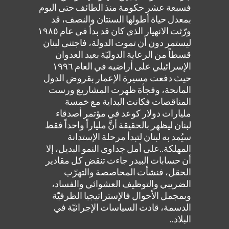
فسبعة عشر حكومة منذ الطائف حتى اليوم
بمعدل حياة أطولها السنتان والنصف، قد
ورّثت الانهيار الذي كان قد بدأ في عام ١٩٨٥
ليستمر دون أن تموت الدولة، فاجتنى لبنان
قسطاً من الرعاية الدوليّة بعيد العدوان
الإسرائيلي على أراضيه في العام ١٩٩٦
حيث دفعت مسيرة الإعمار بقروض الدول
المانحة، وفجأة ظهرت المشاريع ورست
المناقصات فكانت البداية مع خمسة
مليارات دولار كوعد في مؤتمر أصدقاء
لبنان ليظهر بالحقيقة أنَّ ملياراً واحداً فقط
سيُمد به لبنان لتبدأ مرحلة الإستدانة
المهلكة..على أمل جداوى النمو البديل، إلا
أن حسابات البيدر جاءت تنقض كل مقادير
الحقل، فنشأت المحاصصة والتهرّب
الضريبي والتوظيف العشوائي والفساد،
وبمجمل الأحوال فالإستراتيجيا الظرفيّة
الدسمة، قادت السياسات الإجرائيّة في
البلاد..