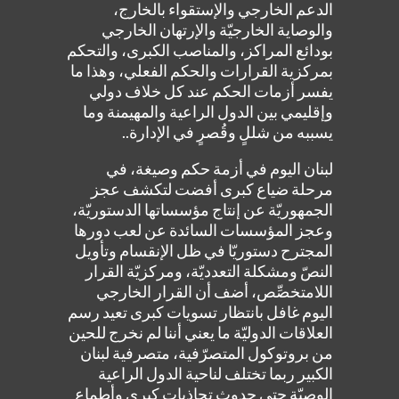
الدعم الخارجي والإستقواء بالخارج،
والوصاية الخارجيّة والإرتهان الخارجي
بودائع المراكز، والمناصب الكبرى، والتحكم
بمركزية القرارات والحكم الفعلي، وهذا ما
يفسر أزمات الحكم عند كل خلاف دولي
وإقليمي بين الدول الراعية والمهيمنة وما
يسببه من شللٍ وقُصرٍ في الإدارة..
لبنان اليوم في أزمة حكم وصيغة، في
مرحلة ضياع كبرى أفضت لتكشف عجز
الجمهوريّة عن إنتاج مؤسساتها الدستوريّة،
وعجز المؤسسات السائدة عن لعب دورها
المجترح دستوريّا في ظل الإنقسام وتأويل
النصّ ومشكلة التعدديّة، ومركزيّة القرار
اللامتخصِّص، أضف أن القرار الخارجي
اليوم غافل بانتظار تسويات كبرى تعيد رسم
العلاقات الدوليّة ما يعني أننا لم نخرج للحين
من بروتوكول المتصرّفية، متصرفية لبنان
الكبير ربما تختلف لناحية الدول الراعية
الوصيّة حتى حدوث تجاذبات كبرى وأطماع