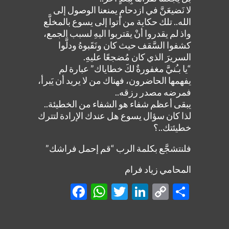
لا نَضيعَنَّ في ازدحامٍ يمنعنا الوصول إلى
الله.. تلك حكاية من أتوا إلى يسوع بالمخلَّع
واذ لم يقدروا أنْ يقتربوا اليهِ لسبب الجمع،
كشفوا السَّقف حيث كان ونَقَبوهُ ودلَّوا
السريرَ الذي كان مُضجعًا عليهِ.
“يا بـُنيَّ مغفورةٌ لكَ خطاياك” عبارة لم
يفهمها الحاضرون، فهناك من لا يريد أن يَبرأ،
فمرضه مصدر رزقه..
يبقى أعظم شفاء هو الشفاء من الخطيئة..
لذا كان سؤال يسوع هل عندك الإرادة لتترك
خطيئتك..؟
فلنتشجَّع بكلمة الرب “قم إحمل فراشك”
المحامي زياد فرام
Facebook
WhatsApp
Twitter
LinkedIn
Copy
Shar
Link