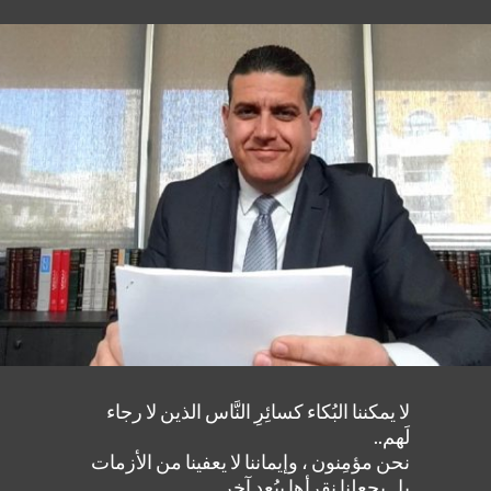
لا يمكننا البُكاء كسائِرِ النَّاس الذين لا رجاء
لَهم..
نحن مؤمِنون ، وإيماننا لا يعفينا من الأزمات
بل يجعلنا نقرأها بِبُعدٍ آخر..