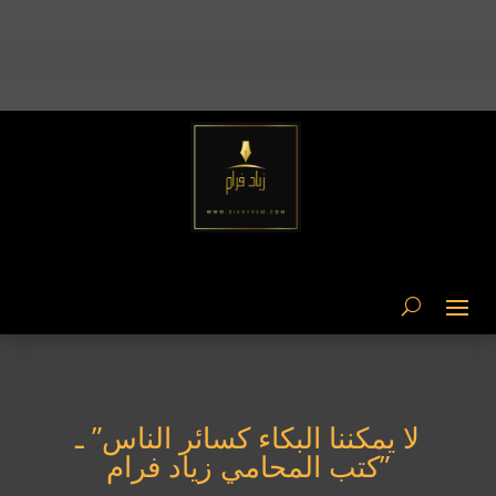

Email Us: ziad-frem@hotmail.com
لا يمكننا البكاء كسائر الناس” ـ
كتب المحامي زياد فرام”