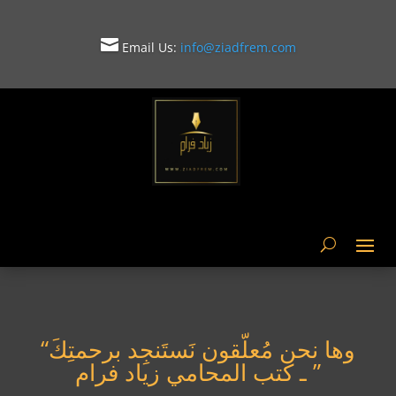

Email Us:
info@ziadfrem.com

“وها نحن مُعلّقون نَستَنجِد برحمتِكَ
” ـ كتب المحامي زياد فرام