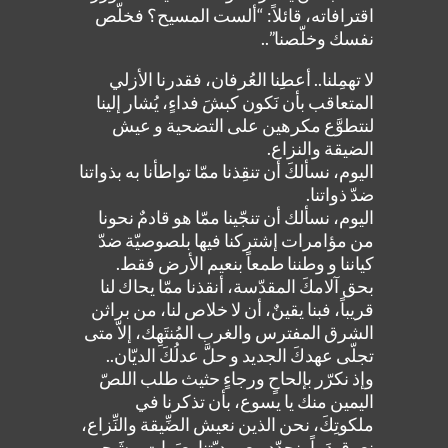
اقترافاته، قائلاً: “ألست المسيح؟ فخلّص
نفسك وخلّصنا”..
لا تهمِلنا.. أعطِنا العُرفان، فقدرنا الأزلي
المتعاقب بأن نَكون كبشَ فداءٍ، يُشار إلينا
لنتطوَّع مكرهين على التضحية و عيش
الضيقة والنزاع.
اليوم، نسألكَ أن تنقِذنا ممّا تواطأنا به بذواتنا
ضدّ ذواتنا.
اليوم، نسألك أن تنجّينا ممّا هو قادمٌ نحونا
من مؤامرات إشتركنا فيها بلصوصيّة ضدّ
كياننا و وطننا طمعاً بنعيم الأرض فقط.
بحق آلامكَ المقدّسة، أنقذنا ممّا يحاك لنا
قريباً، فبنا يقينٌ، أن لا خلاص لنا، من براثن
الشرق المفترس والغرب المُنتَهِك، إلاّ متى
تجلّى عهدكَ الجديد و حلَّ عدلُكَ الديّان..
وإذ نكرّر بإلحاحٍ ورجاءٍ حثيث طلب اللصّ
اليمين منك يا يسوع، بأن تذكرنا في
ملكوتِكَ، نحن الذين نعيش الضِّيقة والنِّزاع،
نعرق دَماً، نجدّد معموديّتنا بعبَراتٍ و شَجى..