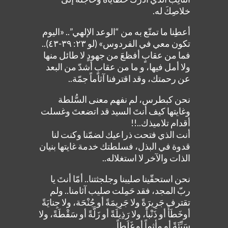
خلاصِكَ له.
أعطِنا ما تمتّع به من “الوعد الإلهي”.. «اليوم
تكون معي في الفردوس» (لو ٢٣: ٣٩-٤٣)..
فما من عقابٍ أفظعَ من جهودٍ لا طائل منها
ولا أمل فيها، و ما من عقابٍ أشدّ من البعد
عن رحمتك، وقد اقترفنا آثاماً جمّة..
نحن كبطرس، لم نفهم معنى السُّلطة
وغايتها كيف أنتَ السيد قد اتضعتَ وغسلت
أقدام تلاميذك..!!
أنت الذي فتحت ذراعيك لضمّنا وكنت لنا
قدوة في البذل، فسلطتك خدمة غايتها بنيان
الذات والآخر لا استغلاله..
نحن استحقّينا صليبنا وجلجثتنا.. أمّا أنتَ يا
ربّ المجد، فقد حَمِلت صليب آثامنا.. ولم
تقترف جَرِيرَةً ولا جَرِيمَةً أو جُنْحَة، ولا جِنايَةً
أوخَطَأً أو ذَنْباً، ولا رَذِيلَةً أو زَلَّةً أو سَقْطَةً، ولا
سَيِّئَةً أو مأثماً أو غَلَطاً..