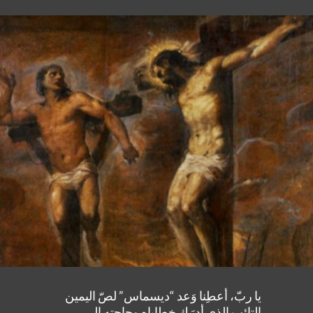
يا ربّ، أعطِنا وَعد “ديسماس” لصّ اليمين
التائِب الذي أدرَك خطاياه وحاجته إلى