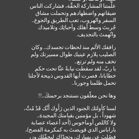
علَّمتنا المشاركة الحقَّة، فشاركت الناس
ضيقاتهم واضطهادهم وتحملت مشاق
السفر والهروب، تعب الطريق والجوع..
جُربتَ وسط أهلك وأحبائِك وتلاميذك
واتُهِمتَ بالتجديف.
رافقك الألم منذ لحظات تجسدك.. وكان
الصليب يلازم عينيك طوال مسيرتك ولم
تخف منه ولم ترتع..
يا ربّ، لقد سقطت نيابةً عنَّا تحت حكم
خطايانا، فصرت أيها القدوس ذبيحة لأجلنا
تحمل ظلمنا وجورنا..
وها نحن معلّقون نستنجد برحمتكَ..!!
لسنا كأولئك الجنود الذين رَأَوك أَنَّك قَدْ مُتَّ،
شهوداً ، بل مؤمنين بقيامتك المجيدة..
ولا كاللص أوماخوس (أحد أعضاء عصابة
باراباس الذي قويضتَ به كمكرمة الفصح)،
فصُلبَ عن يسارك، وتحدّاك ليحمِّلك وزر