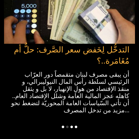
التدخُّل لِخَفض سعر الصَّرف: حلٌّ أم
مُغَامَرة..؟
أن يبقى مصرف لبنان متقمصاً دور العرّاب
الرئيسي لسلطة رأس المال النيوليبرالي، و
منقذ الإقتصاد من هولِ الإنهيار، لا بل و يثقل
كاهله عجز المالية العامة وشلل الإقتصاد العام..
أن تأتي السّياسات العامة المحوريّة لتضغط نحو
مزيد من تدخل المصرف...