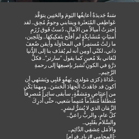
سَنةٌ جَديدَةٌ أعانِقُها اليَومَ والحَنِين يتوَقَّد
عَواطِفي المُبَعثَرة وينتابني وجومٌ مُحِق.. لقد
اجتزتُ أميالاً من الآمالِ، دُستُ فَوق رُزَمِ
أُمنيَاتٍ مُتشَابِكَةٍ لم أفلَح بتَفكِيكِهَا.. ولِلحِين،
ما زلتُ مُستمِراً في المحاوَلَة وأيقن ضُعفَ
ذاتي، لكنّي أومِن أنه لم يُقذَف بنا إلى الدُّنيا
لنُعَاني بلا مُعينٍ كما يقول “سارتر”.. فكلُّ
ذرَّةٍ في الكونِ تُشيرُ بإصبعِهَا إلى رحمةِ
الرَّحِيم..
..غَدَاةَ ذِكرَى مَولدي، يَهفُو قَلبِي ويَشتَهي أن
أكونَ قد جَاهَدتُ الْجِهَادَ الْحَسَنَ.. ومهمَا يَكُن
من إِعتِيَاصٍ ومَشقَّةٍ، سأبقى سائِراً مُنصرِفاً
مُنطلقاً مُتقدِّماً مُتمِماً سَعيي، حتَّى أُدرِكَ
الزَّمَان الذي لا يُسَرُّ لبشرٍ..
كلّ عامٍ، والربُّ راعيَّ..
والسَّلام بقَلبِي..
والأمَل عِشقِي الدَّائِم..
-[المحامي #زياد_فرام]