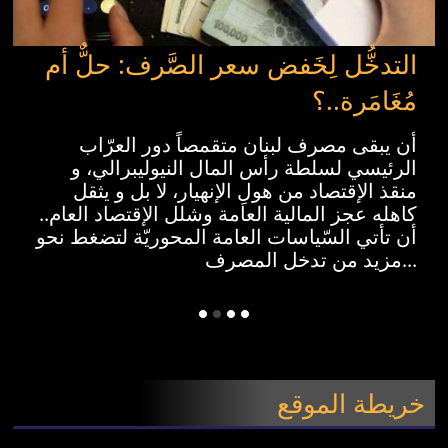
التدخُّل لِخَفض سعر الصَّرف: حلٌّ أم
مُغَامَرة..؟
أن يبقى مصرف لبنان متقمصاً دور العرّاب
الرئيسي لسلطة رأس المال النيوليبرالي، و
منقذ الإقتصاد من هولِ الإنهيار، لا بل و يثقل
كاهله عجز المالية العامة وشلل الإقتصاد العام..
أن تأتي السّياسات العامة المحوريّة لتضغط نحو
مزيد من تدخل المصرف...
خريطة الموقع