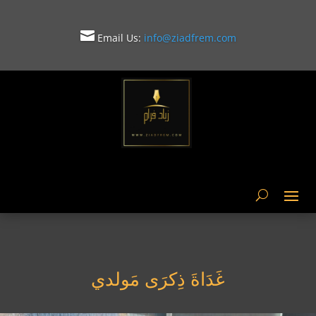

Email Us:
info@ziadfrem.com

غَدَاةَ ذِكرَى مَولدي