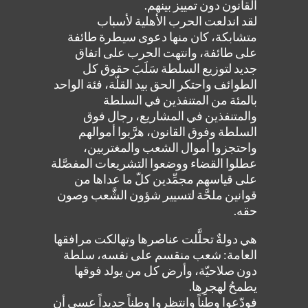
القانون دون تمييز بينهم.
لقد اندلعت الحرب الأهلية لأسباب
متشابكة، كان منها دعوى سيطرة طائفة
على طائفة، وانتهت الحرب على اتفاق
جديد لتوزيع السلطة سَلَبَ حقوق كل
الطوائف واحتكر الحق بيد القلّة، فئة الواحد
بالمئة من المتنفذين في السلطة
والمتنفذين في المشاريع، رجال فوق
السلطة وفوق القانون، هرَّبوا أموالهم
واحتجزوا أموال الشعب والمغتربين،
عطلوا القضاء ووضعوا التشريعات المفصَّلة
على قياسهم مجمِّدين كلّ ما عداها من
قوانين ملحَّة لتسيير شؤون الشَّعب وصون
حقه.
هي دولةٌ تحلَّلت عناصرها وتهالكت مرافقها
العامة: شعب منقسم على نفسه، سلطة
دون صلاحيّة، وأرض كل من يولد فوقها
يطمحُ لهجرِها.
فودّعوا وطناً وانتظروا وطناً جديداً عسى أن