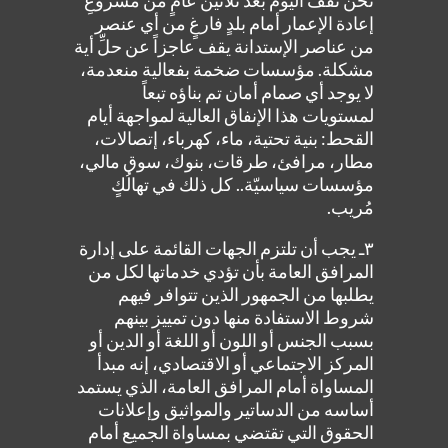
نحن نقف اليوم بعد ثلاثين عامٍ من مشروعِ
إعادة الإعمار أمام بلدٍ فارغٍ من أي عنصر
من عناصر الإستدانة يقف عاجزاً عن حلِّ أية
مشكلة. مؤسسات ضخمة بفعالية منعدمة،
لا يوجد أي صمام أمان تم بناؤه تبعاً
لمستويات هذا الإنفاق العالية لمواجهة أيام
القحط: بنية تحتية، ماء، كهرباء، إتصالات،
مطار، مرافئ، طرقات، بنوك، سوق مالي،
مؤسسات سياسيّة.. كل ذلك في تهالُكٍ
مُريب.
٣ـ يجب أن تلتزم الجهات القائمة على إدارة
المرافق العامة بأن تؤدي خدماتها لكل من
يطلبها من الجمهور الذين تتوافر فيهم
شروط الاستفادة منها دون تمييز بينهم
بسبب الجنس أو اللون أو اللغة أو الدين أو
المركز الاجتماعي أو الاقتصادي، إنه مبدأ
المساواة أمام المرافق العامة، الذي يستمد
أساسه من الدساتير والمواثيق وإعلانات
الحقوق التي تقتضي بمساواة الجميع أمام