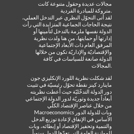
مجالات عديدة وحقول متنوعة كانت
متروكة للمبادرة الفردية.
لقد أتى التحوّل النظري عبر التدخل العملي،
نتيجة الحاجات الجماعية المتزايدة التي رأت
الدولة نفسها ملزمة بالتدخل لتأمينها أو
إدارتها أو حمايتها، من هنا ولدت نظرية
المرفق العام ذات الأبعاد الإجتماعية
والإقتصاديّة والإداريّة تكون من خلالها
الدولة صانعة للسياسات في كافة
المجالات.
لقد شكلت نظرية اللورد الإنكليزي جون
ماينارد كينز نقطة تحوّل رئيسيّة في تثبيت
دور الدولة التدخّليّة حيث أعطت نظريته
أبعاداً جديدة وثوريّة لدور الدولة الإجتماعي
من خلال عناصر الإقتصاد الكلّي
Macroeconomics وبات للدولة الدور
الأساس في الإنفاق لإعادة توزيع الدخل
والتنمية وتحفيز الإقتصاد أو إبطائه، وبات
للموازنة العامة التي تعدّها الدول سنوياً