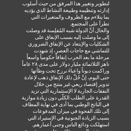
لتطوير وتغيير هذا المرفق من حيث أسلوب
إدارته وتنظيمه وطبيعة النشاط الذي يؤديه
بما يتلاءم مع الظروف والمتغيرات التي
تطرأ على المجتمع.
والحال أنَّ الدولة شبه المُفلِسة قد وصلت
إلى ما وصلت إليه بسبب الإنفاق على
الشكليات والإبتعاد عن الإنفاق الضروري
للتماشي مع حاجات العصر، إذ شهدت
مرحلة ما بعد الحرب إنفاقاً حكومياً واسعاً
ناهز الثلاثمائة مليار دولار على مدى ٢٨ عاماً
وراكمت ديوناً واعباءَ نرزح تحت وطأتها
حتى اليوم، إنَّ جُلَّ ذلك الإنفاق ذهب لإعادة
تدوير إقتصاد ريعي غير منتج من خلال
النفقات الجارية لا الإستثمارية التي تزيد
القدرة على الطلب الكلّي دون زيادة موازية
في الناتج الوطني بما أدى في نهاية المطاف
إلى تلك الفحوة في ميزان المدفوعات
بسبب الزيادة الجنونية في الإستيراد التي
استهلكت ودائع الناس وجنى أعمارهم.