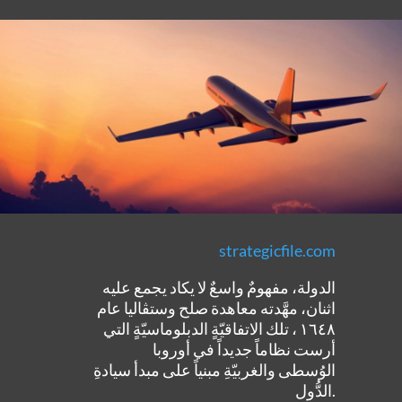
strategicfile.com
الدولة، مفهومٌ واسعٌ لا يكاد يجمع عليه
اثنان، مهَّدته معاهدة صلح وستڤاليا عام
١٦٤٨ ، تلك الاتفاقيّةٍ الدبلوماسيّةٍ التي
أرست نظاماً جديداً في أوروبا
الوُسطى والغربيّةِ مبنياً على مبدأ سيادةِ
الدُّول.