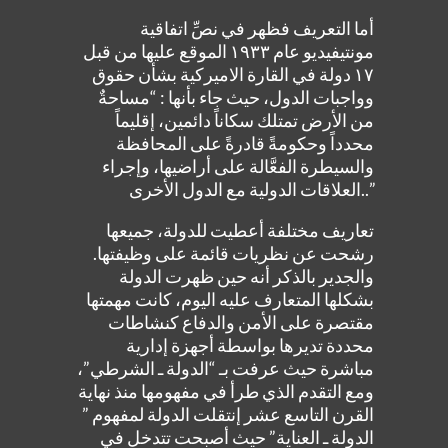
أما التعريف فظهر في نصِّ اتفاقية
مونتيفيديو عام ١٩٣٣ الموقع عليها من قبل
١٧ دولة في القارة الاميركية بشأن حقوق
وواجبات الدول، حيث جاء بأنها : “مساحةٌ
من الأرض تمتلك سكاناً دائمين، إقليماً
محدداً وحكومةً قادرةً على المحافظة
والسيطرة الفعَّالة على أراضيها، وإجراء
العلاقات الدولية مع الدول الأخرى..”
تعاريف مختلفة أعطيت للدولة، جميعها
رشحت عن نظريات قائمة على وظيفتها.
والجدير بالذكر أنه حين ظهرت الدولة
بشكلها المتعارف عليه اليوم، كانت مهمتها
مقتصرة على الأمن والدفاع كنشاطات
محددة تديرها بواسطة أجهزة إدارية
مباشرة حيث عرفت بـ “الدولة ـ الشرطي”،
ومع التقدم الذي طرأ في مفهومها منذ نهاية
القرن التاسع عشر إنتقلت الدولة لمفهوم ”
الدولة ـ العناية” حيث أصبحت تتدخل في