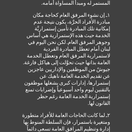
المستمر له ومبدأ المساواة أمامه.
١ـ إن نشوء المرفق العام كحاجة مكان
مبادرة الأفراد الحرَّة، يكون نتيجة عدم
إمكانية تلك المبادرة تأمين إستمراريَّة
الخدمة حيث هذه الإستمرارية هي أساس
وجوهر المرفق العام. لكن نحن اليوم في
لبنان أمام تعطل المبادرة الفردية
لاستمرارية المرفق العام وتعطل الخدمة
العامة بذاتها حيث تحوَّلت إلى هياكل فارغة.
جيوشٌ من الموظفين والإداريين عاجزين
عن تقديم الخدمة العامة ناهيك عن
إستمرارها، إدارات كبرى يشغلها موظفون
بالتقنين ليوم واحد أسبوعياً وإضرابات تمنع
إستمرارية الخدمة العامة رغم حظر
القانون لها.
٢ـ لما كانت الحاجات العامة للأفراد متطورة
ومتغيرة باستمرار، فإن السلطة المنوط بها
إدارة وتنظيم المرافق العامة تسعى دائماً