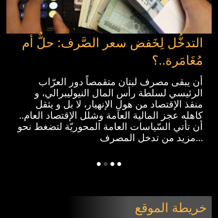
التدخُّل لِخَفض سعر الصَّرف: حلٌّ أم
مُغَامَرة..؟
أن يبقى مصرف لبنان متقمصاً دور العرّاب
الرئيسي لسلطة رأس المال النيوليبرالي، و
منقذ الإقتصاد من هولِ الإنهيار، لا بل و يثقل
كاهله عجز المالية العامة وشلل الإقتصاد العام..
أن تأتي السّياسات العامة المحوريّة لتضغط نحو
مزيد من تدخل المصرف...
خريطة الموقع