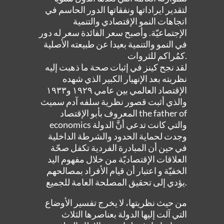
لتقدير ايراداتها ونفقاتها الدور الحاسم في
اتجاهات النمو الإقتصادي والتنمية
الإجتماعيّة. وأصبح سعر الفائدة سعر له دور
في النمو والتنمية بعيدا عن طبيعته الأصلية
كمُراكم للثروات.
لقد نجح كينز في إثبات صحة ما ذهبت إليه
نظريته بعد الإنهيار الكبير الذي شهده
الإقتصاد العالمي بين عامي ١٩٢٩ و١٩٣٣
والذي أثبت قصور نظرية سلفه آدم سميث
المعروف بأبو الإقتصاد the father of
economics والتي كانت تدعي أنَّ الدولة
وجدت لحماية الحدود والشرطة الداخلية
في حين أن المبادرة الفردية تكفل صحّة
العلاقات الإقتصاديّة من خلال مفهوم اليد
الخفيّة و اعتبار أن قيام الأفراد بمصالحهم
يؤدي إلى تحقيق المصلحة العامة للجميع.
من حيث نظريتها، لا يخرج تفسير الأوضاع
التي آلت إليها الدولة بعناصرها الثلاث