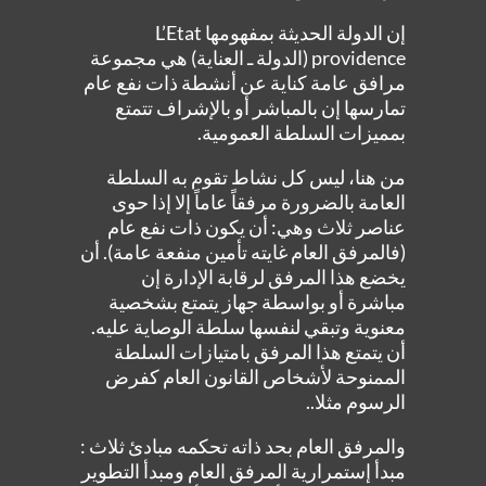
إن الدولة الحديثة بمفهومها L’Etat
providence (الدولة ـ العناية) هي مجموعة
مرافق عامة كناية عن أنشطة ذات نفع عام
تمارسها إن بالمباشر أو بالإشراف تتمتع
بمميزات السلطة العمومية.
من هنا، ليس كل نشاط تقوم به السلطة
العامة بالضرورة مرفقاً عاماً إلا إذا حوى
عناصر ثلاث وهي: أن يكون ذات نفع عام
(فالمرفق العام غايته تأمين منفعة عامة). أن
يخضع هذا المرفق لرقابة الإدارة إن
مباشرة أو بواسطة جهاز يتمتع بشخصية
معنوية وتبقي لنفسها سلطة الوصاية عليه.
أن يتمتع هذا المرفق بامتيازات السلطة
الممنوحة لأشخاص القانون العام كفرض
الرسوم مثلا..
والمرفق العام بحد ذاته تحكمه مبادئ ثلاث :
مبدأ إستمرارية المرفق العام ومبدأ التطوير