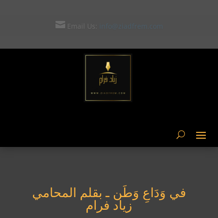

Email Us: ziad-frem@hotmail.com
في وَدَاعِ وَطَن ـ بقلم المحامي
زياد فرام