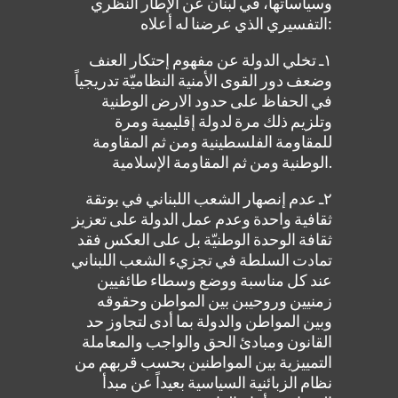
وسياساتها، في لبنان عن الإطار النظري
التفسيري الذي عرضنا له أعلاه:
١ـ تخلي الدولة عن مفهوم إحتكار العنف
وضعف دور القوى الأمنية النظاميّة تدريجياً
في الحفاظ على حدود الارض الوطنية
وتلزيم ذلك مرة لدولة إقليمية ومرة
للمقاومة الفلسطينية ومن ثم المقاومة
الوطنية ومن ثم المقاومة الإسلامية.
٢ـ عدم إنصهار الشعب اللبناني في بوتقة
ثقافية واحدة وعدم عمل الدولة على تعزيز
ثقافة الوحدة الوطنيّة بل على العكس فقد
تمادت السلطة في تجزيء الشعب اللبناني
عند كل مناسبة ووضع وسطاء طائفيين
زمنيين وروحيبن بين المواطن وحقوقه
وبين المواطن والدولة بما أدى لتجاوز حد
القانون ومبادئ الحق والواجب والمعاملة
التمييزية بين المواطنين بحسب قربهم من
نظام الزبائنية السياسية بعيداً عن مبدأ