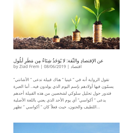
عن الإقتصادِ والثّقة: لا يُؤخَذُ شِتَاءٌ مِن مَطَرِ أيلُول
اقتصاد
|
08/06/2019
|
Ziad Frem
by
تقول الرواية أنه في ” غينيا ” هناك قبيلة تدعى ” الأشانتي”
يسمّون فيها أولادهم بإسم اليوم الذي يولدون فيه.. أما العبرة
فتدور حول تحليل سلوكي لشخصين من هذه القبيلة أحدهم
يدعى ” أكواسي” أي يوم الأحد الذي يعني باللغة الأصلية
اللطيف والحنون، حيث فعلاً كان ” أكواسي ” تظهر...