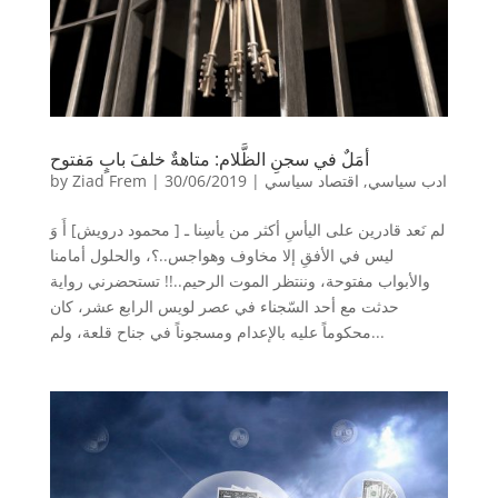
أمَلٌ في سجنِ الظَّلام: متاهةٌ خلفَ بابٍ مَفتوح
ادب سياسي
,
اقتصاد سياسي
|
30/06/2019
|
Ziad Frem
by
لم نَعد قادرين على اليأسِ أكثر من يأسِنا ـ [ محمود درويش] أَ وَ
ليس في الأفقِ إلا مخاوف وهواجس..؟، والحلول أمامنا
والأبواب مفتوحة، وننتظر الموت الرحيم..!! تستحضرني رواية
حدثت مع أحد السّجناء في عصر لويس الرابع عشر، كان
محكوماً عليه بالإعدام ومسجوناً في جناح قلعة، ولم...