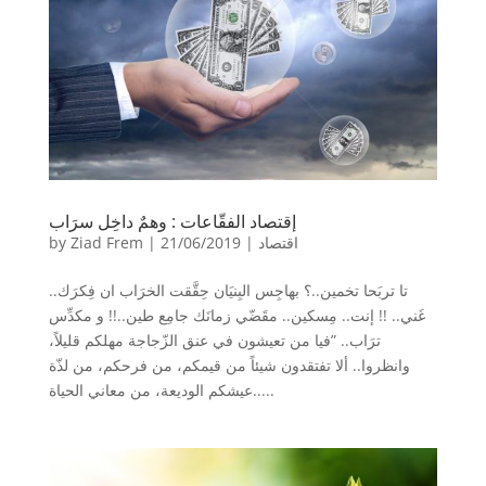
إقتصاد الفقّاعات : وهمٌ داخِل سرَاب
اقتصاد
|
21/06/2019
|
Ziad Frem
by
تا تربَحا تخمين..؟ بهاجِس البِنيَان حِقَّقت الخرَاب ان فِكرَك..
غَني.. !! إنت.. مِسكين.. مقَضّي زمانَك جامِع طين..!! و مكدِّس
ترَاب.. ”فيا من تعيشون في عنق الزّجاجة مهلكم قليلاً،
وانظروا.. ألا تفتقدون شيئاً من قيمكم، من فرحكم، من لذّة
عيشكم الوديعة، من معاني الحياة.....