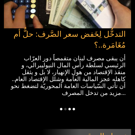
التدخُّل لِخَفض سعر الصَّرف: حلٌّ أم
مُغَامَرة..؟
أن يبقى مصرف لبنان متقمصاً دور العرّاب
الرئيسي لسلطة رأس المال النيوليبرالي، و
منقذ الإقتصاد من هولِ الإنهيار، لا بل و يثقل
كاهله عجز المالية العامة وشلل الإقتصاد العام..
أن تأتي السّياسات العامة المحوريّة لتضغط نحو
مزيد من تدخل المصرف...