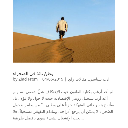
وطنٌ تائهٌ في الصحراء
ادب سياسي
,
مقالات راي
|
04/06/2019
|
Ziad Frem
by
لم أعد أرغب بكتابة القانون حيث الإعتكاف شلّ شغفي به، ولم
أعد أريد تسجيل رؤيتي الإقتصادية حيث لا حول ولا قوّة.. بل
سأنفخ بنفير ذاتي المنهكة حزناً على وطني.. ” من يغامر بدخول
الصّحراء لا يمكن أن يرجع أدراجه، ومادام التقهقر مستحيلاً، فلا
يجب الإنشغال بشيء سوى بأفضل طريقة...