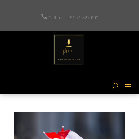

Call us: +961
71 827 000