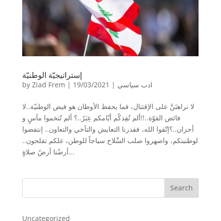
إستراتيجيّة الوطنيّة
ادب سياسي
|
19/03/2021
|
Ziad Frem
by
لا نراهنَنَّ على الإقتتال، فما يحفظ الأوطان هو فيض الوطنيّة..لا
فائض القوّة..!!ألم تُفِدكُم أيّامكم عِبَرُ..؟ ألم تُتخموا مآسٍ و
أحزان..؟إتّقوا الله، فقدرنا التعايش والتآخي والتعاون.. إنتفضوا
لوطنيتكم، واصهروا صلب السِّلاح سياجاً للوطن، علكم تفلحون..
أرضُنا أرضُ صلاةٍ...
Search
Uncategorized