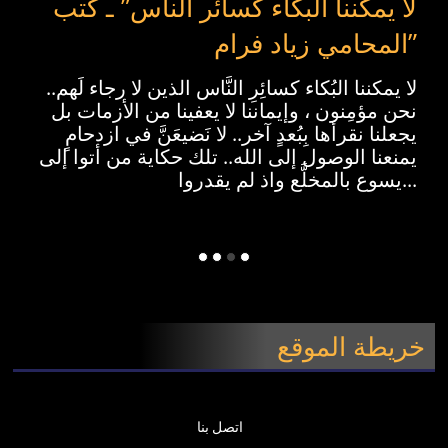
لا يمكننا البكاء كسائر الناس” ـ كتب
المحامي زياد فرام”
لا يمكننا البُكاء كسائِرِ النَّاس الذين لا رجاء لَهم..
نحن مؤمِنون ، وإيماننا لا يعفينا من الأزمات بل
يجعلنا نقرأها بِبُعدٍ آخر.. لا نَضيعَنَّ في ازدحامٍ
يمنعنا الوصول إلى الله.. تلك حكاية من أتوا إلى
يسوع بالمخلَّع واذ لم يقدروا...
خريطة الموقع
اتصل بنا