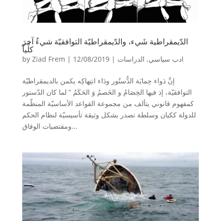
الدّيمقراطية شَيء، والدّيمقراطيّة التوافقيّة شيءٌ آخرَ
كلِّياً
ادب سياسي
,
الدراسات
|
12/08/2019
|
Ziad Frem
by
إنَّ دَواء حِمايَة الدُّستُور ودَاء انتِهاكِه يكمن بالديمقراطيّة
التوافقيّة، إذ فيها الخِصَامُ و الخَصمُ وَ الحَكَمُ ” لما كان الدّستور
كمفهوم قانوني يتألف من مجموعة القواعد الأساسيّة المنظّمة
للدولة ككيان وسلطة تصدر بشكل وثيقة تأسيسيّة لنظام الحكم
ومقتضيات الوفاق...