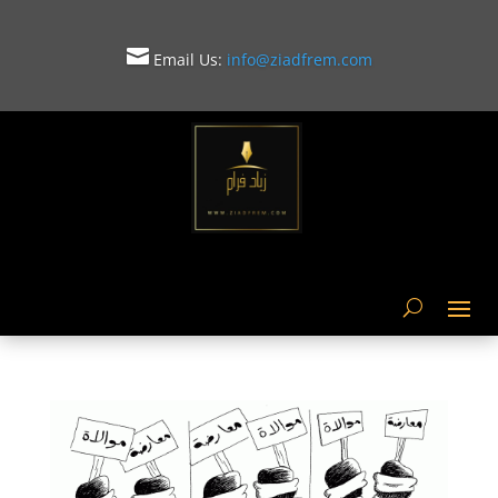

Email Us:
info@ziadfrem.com
