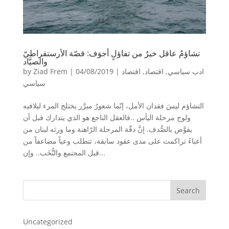
تشاؤمٌ عاقل خيرٌ من تفاؤلٍ أجوَف: قصّة الأرستقراطيّ
والصيَّاد
ادب سياسي
,
اقتصاد
,
اقتصاد
|
04/08/2019
|
Ziad Frem
by
سياسي
التشاؤم ليسَ فقدان الأمل، إنّما شعورٌ مبرَّر يختلج المرء ليلافيه
ولوج مرحلة اليأس ..فالعقل الناجع هو الذي يتدارك قبل أن
يقوَّض بالصُّدف. إنَّ دقّة المرحلة الرّاهنة وما ورثه لبنان من
أعباءً تراكمت على مدى عقود سابقة، تتطلب وعياً مضاعفاً من
قبل المجتمع والنُّخَب.. وإن...
Search
Uncategorized