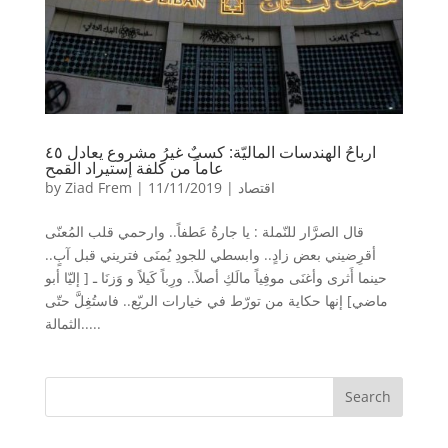
ارباحُ الهندسات الماليّة: كسبٌ غيرُ مشروع يعادل ٤٥
عاماً من كلفة إستيراد القمح
اقتصاد
|
11/11/2019
|
Ziad Frem
by
قال الصرَّار للنّملة : يا جارةُ عَطفاً.. وارحمي قلب المُعنّى
أقرِضيني بعض زادٍ.. وابسطي للجودِ يُمنَى فتريني قبل آبٍ..
حينما أَثرى وأغنَى موفِياً مالَكِ أصلاً.. ورِباً كَيلاً و وَزنَا ـ [ إليّا أبو
ماضي] إنها حكاية من تورّط في خيارات الريّع.. فاستُغِلَّ حتّى
الثمالة.....
Search