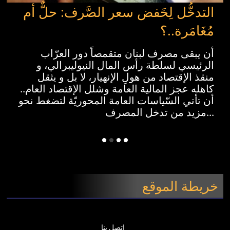
التدخُّل لِخَفض سعر الصَّرف: حلٌّ أم
مُغَامَرة..؟
أن يبقى مصرف لبنان متقمصاً دور العرّاب
الرئيسي لسلطة رأس المال النيوليبرالي، و
منقذ الإقتصاد من هولِ الإنهيار، لا بل و يثقل
كاهله عجز المالية العامة وشلل الإقتصاد العام..
أن تأتي السّياسات العامة المحوريّة لتضغط نحو
مزيد من تدخل المصرف...
خريطة الموقع
اتصل بنا