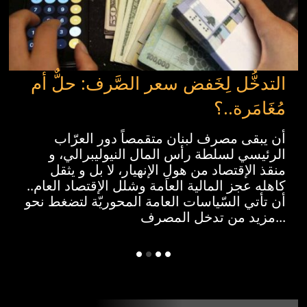
التدخُّل لِخَفض سعر الصَّرف: حلٌّ أم
مُغَامَرة..؟
أن يبقى مصرف لبنان متقمصاً دور العرّاب
الرئيسي لسلطة رأس المال النيوليبرالي، و
منقذ الإقتصاد من هولِ الإنهيار، لا بل و يثقل
كاهله عجز المالية العامة وشلل الإقتصاد العام..
أن تأتي السّياسات العامة المحوريّة لتضغط نحو
مزيد من تدخل المصرف...