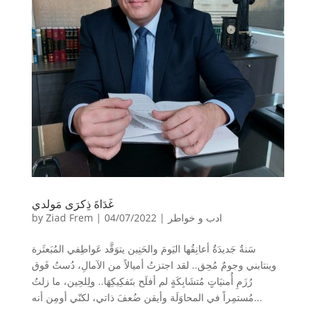
غَدَاةَ ذِكرَى مَولدي
ادب و خواطر
|
04/07/2022
|
Ziad Frem
by
سَنةٌ جَديدَةٌ أعانِقُها اليَومَ والحَنِين يتوَقَّد عَواطِفي المُبَعثَرة
وينتابني وجومٌ مُحِق.. لقد اجتزتُ أميالاً من الآمالِ، دُستُ فَوق
رُزَمِ أُمنيَاتٍ مُتشَابِكَةٍ لم أفلَح بتَفكِيكِهَا.. ولِلحِين، ما زلتُ
مُستمِراً في المحاوَلَة وأيقن ضُعفَ ذاتي، لكنّي أومِن أنه...