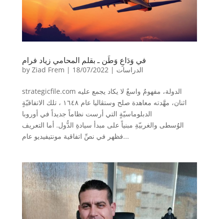
في وَدَاعِ وَطَن ـ بقلم المحامي زياد فرام
الدراسات
|
18/07/2022
|
Ziad Frem
by
strategicfile.com الدولة، مفهومٌ واسعٌ لا يكاد يجمع عليه
اثنان، مهَّدته معاهدة صلح وستڤاليا عام ١٦٤٨ ، تلك الاتفاقيّةٍ
الدبلوماسيّةٍ التي أرست نظاماً جديداً في أوروبا
الوُسطى والغربيّةِ مبنياً على مبدأ سيادةِ الدُّول. أما التعريف
فظهر في نصِّ اتفاقية مونتيفيديو عام...