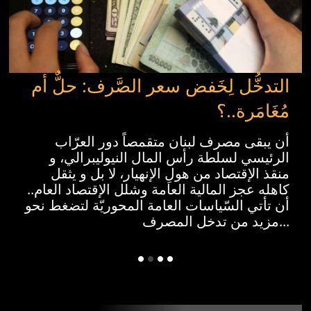
التدخُّل لِخَفض سعر الصَّرف: حلٌّ أم
مُغَامَرة..؟
أن يبقى مصرف لبنان متقمصاً دور العرّاب
الرئيسي لسلطة رأس المال النيوليبرالي، و
منقذ الإقتصاد من هولِ الإنهيار، لا بل و يثقل
كاهله عجز المالية العامة وشلل الإقتصاد العام..
أن تأتي السّياسات العامة المحوريّة لتضغط نحو
مزيد من تدخل المصرف...