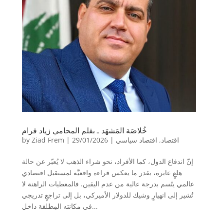
خُلاصَة المَشهَد ـ بقلم المحامي زياد فرام
اقتصاد
,
اقتصاد سياسي
|
29/01/2026
|
Ziad Frem
by
إنّ اندفاع الدول، كما الأفراد، نحو شراء الذهب لا يُعبّر عن حالة
هلعٍ عابرة، بقدر ما يعكس قراءة واقعيَّة لمستقبل اقتصادي
عالمي يتّسم بدرجة عالية من عدم اليقين. فالمعطيات الراهنة لا
تُشير إلى انهيارٍ وشيك للدولار الأميركي، بل إلى تراجعٍ تدريجي
في مكانته المِطلقة داخل...