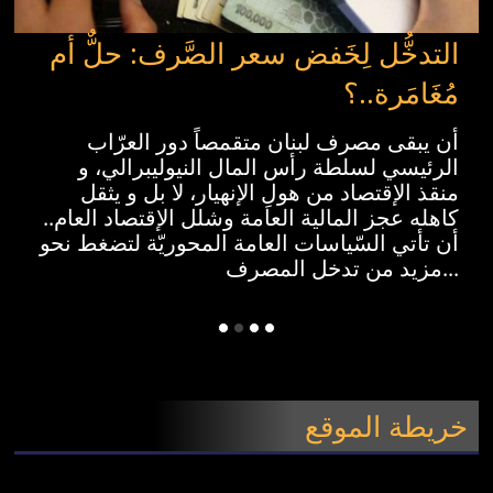
التدخُّل لِخَفض سعر الصَّرف: حلٌّ أم
مُغَامَرة..؟
أن يبقى مصرف لبنان متقمصاً دور العرّاب
الرئيسي لسلطة رأس المال النيوليبرالي، و
منقذ الإقتصاد من هولِ الإنهيار، لا بل و يثقل
كاهله عجز المالية العامة وشلل الإقتصاد العام..
أن تأتي السّياسات العامة المحوريّة لتضغط نحو
مزيد من تدخل المصرف...
خريطة الموقع