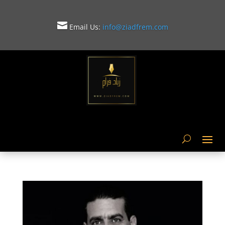

Email Us:
info@ziadfrem.com
