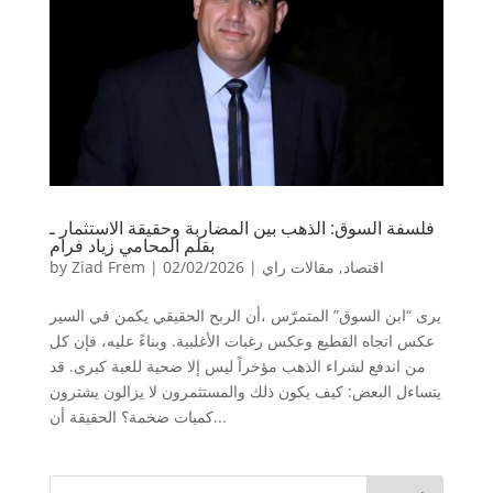
فلسفة السوق: الذهب بين المضاربة وحقيقة الاستثمار ـ
بقلم المحامي زياد فرام
اقتصاد
,
مقالات راي
|
02/02/2026
|
Ziad Frem
by
يرى “ابن السوق” المتمرّس ،أن الربح الحقيقي يكمن في السير
عكس اتجاه القطيع وعكس رغبات الأغلبية. وبناءً عليه، فإن كل
من اندفع لشراء الذهب مؤخراً ليس إلا ضحية للعبة كبرى. قد
يتساءل البعض: كيف يكون ذلك والمستثمرون لا يزالون يشترون
كميات ضخمة؟ ​الحقيقة أن...