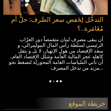
التدخُّل لِخَفض سعر الصَّرف: حلٌّ أم
مُغَامَرة..؟
أن يبقى مصرف لبنان متقمصاً دور العرّاب
الرئيسي لسلطة رأس المال النيوليبرالي، و
منقذ الإقتصاد من هولِ الإنهيار، لا بل و يثقل
كاهله عجز المالية العامة وشلل الإقتصاد العام..
أن تأتي السّياسات العامة المحوريّة لتضغط نحو
مزيد من تدخل المصرف...
خريطة الموقع