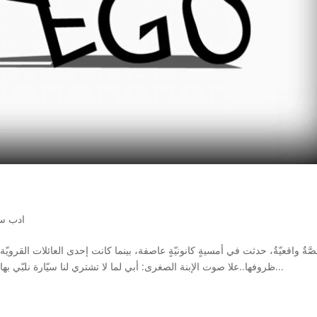
ادب س
قصَّةٌ واقعيّةٌ، حدثت في أمسيةٍ كانونيّةٍ عاصفة، بينما كانت إحدى العائلات القرو
ظروفها..علا صوت الإبنة الصغرى: أبي لما لا تشتري لنا سيّارة نلبّي بها متطلبات الحياة المعاصرة إسوةً بجيراننا؟!.. أصيب الكلُّ...