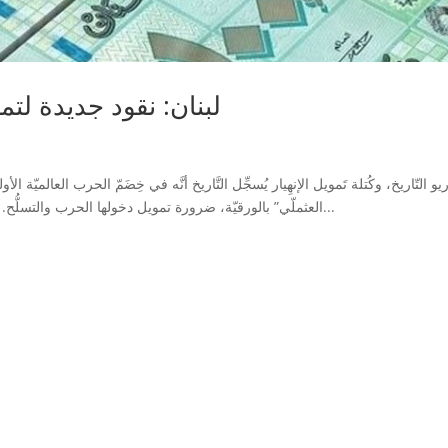
لبنان: نقود جديدة لتمو
يو التّاريخ، وكُتلة تَمويل الإنهِيار يُسجِّل التَّاريخ أنَّه في خِضَمّ الحرب العالميّة ا
العثملّي” بالورقيّة، ضرورة تمويل دخولها الحرب والتسلُّح. كانت الليرة العثمانية (الذهبيّة) تساوي مئة واثنين وستين...