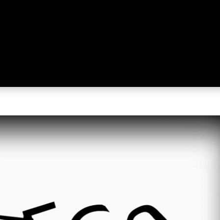

ail Us:
info@ziadfrem.com
Email Us:
ziad-fr