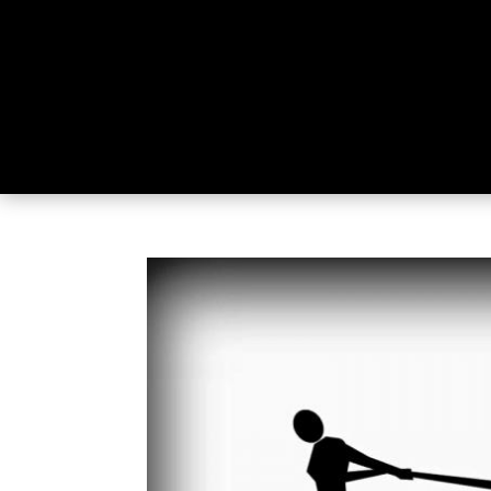


Call us:
+961 71 827 000
Em